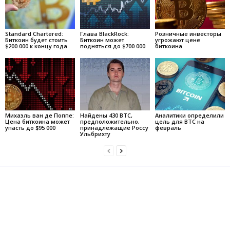
Standard Chartered:
Глава BlackRock:
Розничные инвесторы
Биткоин будет стоить
Биткоин может
угрожают цене
$200 000 к концу года
подняться до $700 000
биткоина
Михаэль ван де Поппе:
Найдены 430 BTC,
Аналитики определили
Цена биткоина может
предположительно,
цель для BTC на
упасть до $95 000
принадлежащие Россу
февраль
Ульбрихту