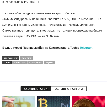
снизилась на 5,1%, до $1,11.
На фоне обвала курса криптовалют на криптобиржах
были ликвидированы позиции в Ethereum на $35,9 млн, в биткоине — на
$24,9 млн. По данным Coinglass, почти 98% из них были длинными.
Самое крупное принудительное закрытие позиции произошло на бирже
Binance в паре BTC/USDT — на $3,02 млн.
Будь в курсе! Подписывайся на Криптовалюта.Tech в
Telegram.
ИСТОЧНИК
ССЫЛКА
ТЕГИ
#BITCOIN
#ПАДЕНИЕ
#ЦЕНА
СХОЖИЕ СТАТЬИ
БОЛЬШЕ ОТ АВТОРА