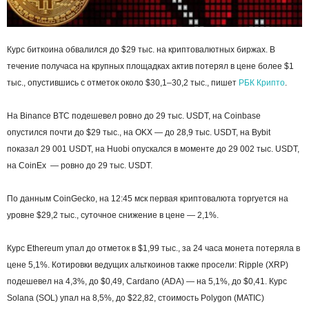
Курс биткоина обвалился до $29 тыс. на криптовалютных биржах. В
течение получаса на крупных площадках актив потерял в цене более $1
тыс., опустившись с отметок около $30,1–30,2 тыс., пишет
РБК Крипто
.
На Binance BTC подешевел ровно до 29 тыс. USDT, на Coinbase
опустился почти до $29 тыс., на OKX — до 28,9 тыс. USDT, на Bybit
показал 29 001 USDT, на Huobi опускался в моменте до 29 002 тыс. USDT,
на CoinEx — ровно до 29 тыс. USDT.
По данным CoinGecko, на 12:45 мск первая криптовалюта торгуется на
уровне $29,2 тыс., суточное снижение в цене — 2,1%.
Курс Ethereum упал до отметок в $1,99 тыс., за 24 часа монета потеряла в
цене 5,1%. Котировки ведущих альткоинов также просели: Ripple (XRP)
подешевел на 4,3%, до $0,49, Cardano (ADA) — на 5,1%, до $0,41. Курс
Solana (SOL) упал на 8,5%, до $22,82, стоимость Polygon (MATIC)