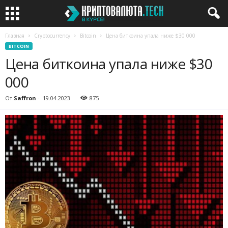
Главная
Cryptocurrency
Bitcoin
Цена биткоина упала ниже $30 000
BITCOIN
Цена биткоина упала ниже $30
000
От
Saffron
-
19.04.2023
875