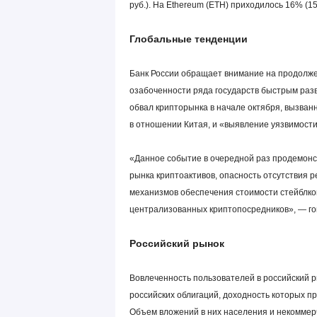
руб.). На Еthereum (ETH) приходилось 16% (15
Глобальные тенденции
Банк России обращает внимание на продолж
озабоченности ряда государств быстрым разв
обвал крипторынка в начале октября, вызва
в отношении Китая, и «выявление уязвимости
«Данное событие в очередной раз продемонс
рынка криптоактивов, опасность отсутствия р
механизмов обеспечения стоимости стейблкои
централизованных криптопосредников», — гов
Российский рынок
Вовлеченность пользователей в российский р
российских облигаций, доходность которых пр
Объем вложений в них населения и некоммер