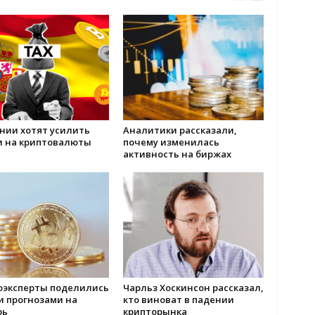
нии хотят усилить
Аналитики рассказали,
и на криптовалюты
почему изменилась
активность на биржах
оэксперты поделились
Чарльз Хоскинсон рассказал,
и прогнозами на
кто виноват в падении
рь
крипторынка