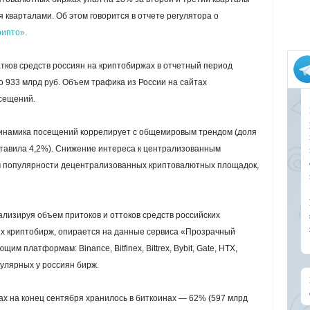
 кварталами. Об этом говорится в отчете регулятора о
ипто».
ков средств россиян на криптобиржах в отчетный период
о 933 млрд руб. Объем трафика из России на сайтах
сещений.
 динамика посещений коррелирует с общемировым трендом (доля
ставила 4,2%). Снижение интереса к централизованным
м популярности децентрализованных криптовалютных площадок,
ализируя объем притоков и оттоков средств российских
х криптобирж, опирается на данные сервиса «Прозрачный
им платформам: Binance, Bitfinex, Bittrex, Bybit, Gate, HTX,
пулярных у россиян бирж.
х на конец сентября хранилось в биткоинах — 62% (597 млрд