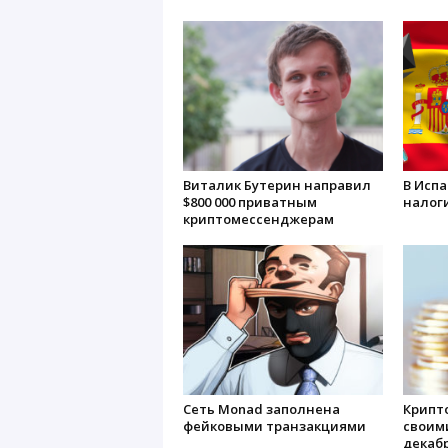
Виталик Бутерин направил
В Испа
$800 000 приватным
налог
криптомессенджерам
Сеть Monad заполнена
Крипт
фейковыми транзакциями
своим
декаб