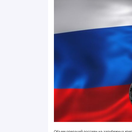
Объем операций россиян на зарубежных крип