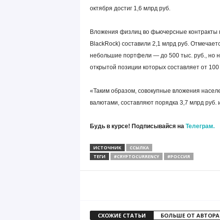
октября достиг 1,6 млрд руб.
Вложения физлиц во фьючерсные контракты н
BlackRock) составили 2,1 млрд руб. Отмечаетс
небольшие портфели — до 500 тыс. руб., но 
открытой позиции которых составляет от 100 
«Таким образом, совокупные вложения насел
валютами, составляют порядка 3,7 млрд руб. и
Будь в курсе! Подписывайся на
Телеграм.
ИСТОЧНИК
ССЫЛКА
ТЕГИ
#CRYPTOCURRENCY
#РОССИЯ
СХОЖИЕ СТАТЬИ
БОЛЬШЕ ОТ АВТОРА