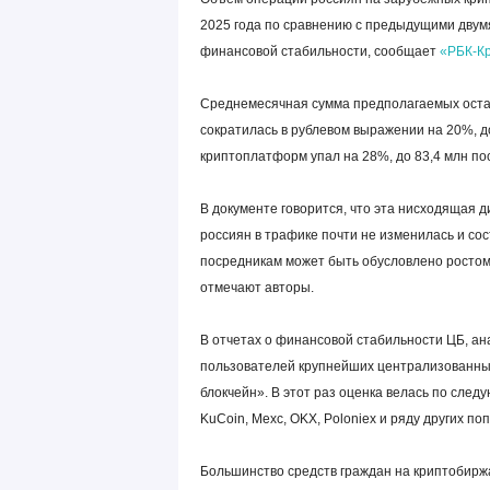
2025 года по сравнению с предыдущими двумя
финансовой стабильности, сообщает
«РБК-Кр
Среднемесячная сумма предполагаемых остат
сократилась в рублевом выражении на 20%, д
криптоплатформ упал на 28%, до 83,4 млн по
В документе говорится, что эта нисходящая
россиян в трафике почти не изменилась и со
посредникам может быть обусловлено росто
отмечают авторы.
В отчетах о финансовой стабильности ЦБ, ан
пользователей крупнейших централизованны
блокчейн». В этот раз оценка велась по следующ
KuCoin, Mexc, OKX, Poloniex и ряду других по
Большинство средств граждан на криптобиржа