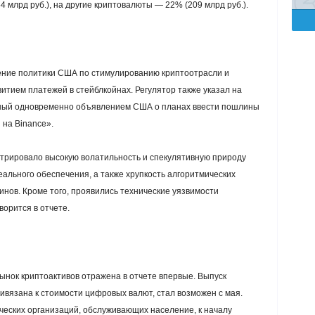
4 млрд руб.), на другие криптовалюты — 22% (209 млрд руб.).
ение политики США по стимулированию криптоотрасли и
итием платежей в стейблкойнах. Регулятор также указал на
нный одновременно объявлением США о планах ввести пошлины
 на Binance».
трировало высокую волатильность и спекулятивную природу
еального обеспечения, а также хрупкость алгоритмических
нов. Кроме того, проявились технические уязвимости
орится в отчете.
ынок криптоактивов отражена в отчете впервые. Выпуск
ивязана к стоимости цифровых валют, стал возможен с мая.
ческих организаций, обслуживающих население, к началу