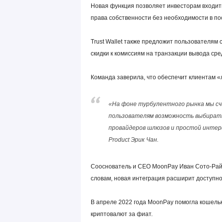
Новая функция позволяет инвесторам входить
права собственности без необходимости в п
Trust Wallet также предложит пользователям
скидки к комиссиям на транзакции вывода сре
Команда заверила, что обеспечит клиентам «
«На фоне турбулентного рынка мы сч
пользователям возможность выбирать,
провайдеров шлюзов и простой интерфе
Product Эрик Чан.
Сооснователь и CEO MoonPay Иван Сото-Райт 
словам, новая интеграция расширит доступнос
В апреле 2022 года MoonPay помогла кошель
криптовалют за фиат.