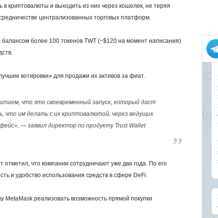
 в криптовалюты и выходить из них через кошелек, не теряя
осредничестве централизованных торговых платформ.
 с балансом более 100 токенов TWT (~$120 на момент написания)
дств.
лучшие котировки» для продажи их активов за фиат.
итаем, что это своевременный запуск, который даст
 что им делать с их криптовалютой, через ведущих
йс», — заявил директор по продукту Trust Wallet
отметил, что компании сотрудничают уже два года. По его
ть и удобство использования средств в сфере DeFi.
ку MetaMask реализовать возможность прямой покупки