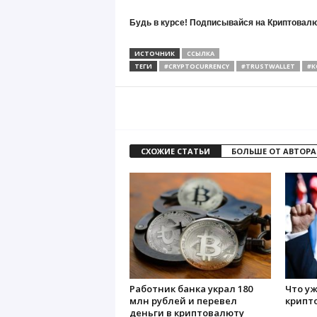
Будь в курсе! Подписывайся на Криптовалю
ИСТОЧНИК
ССЫЛКА
ТЕГИ
#CRYPTOCURRENCY
#TRUSTWALLET
#К
СХОЖИЕ СТАТЬИ
БОЛЬШЕ ОТ АВТОРА
Работник банка украл 180
Что уж
млн рублей и перевел
крипт
деньги в криптовалюту