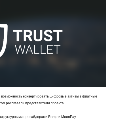
ыл возможность конвертировать цифровые активы в фиатные
ом рассказали представители проекта.
аструктурными провайдерами Ramp и MoonPay.