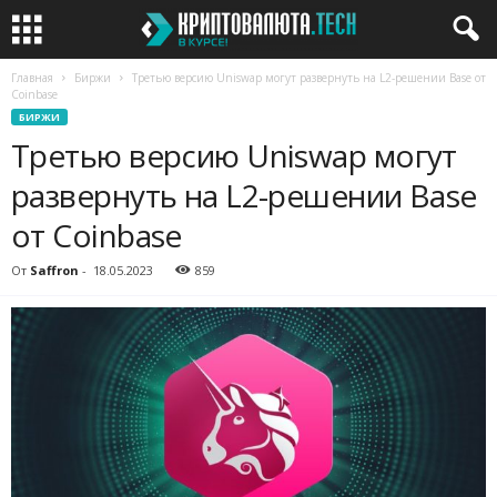
Главная
Биржи
Третью версию Uniswap могут развернуть на L2-решении Base от
Coinbase
БИРЖИ
Третью версию Uniswap могут
развернуть на L2-решении Base
от Coinbase
От
Saffron
-
18.05.2023
859