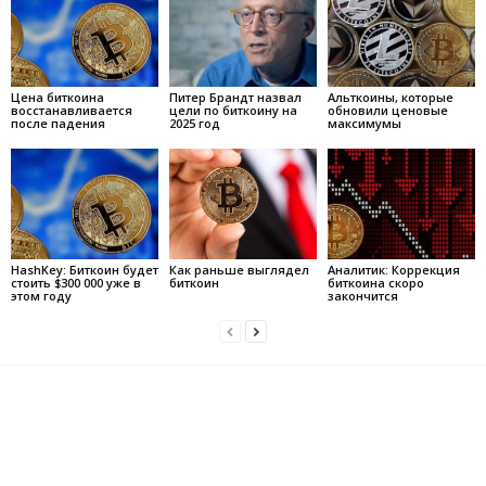
Цена биткоина
Питер Брандт назвал
Альткоины, которые
восстанавливается
цели по биткоину на
обновили ценовые
после падения
2025 год
максимумы
HashKey: Биткоин будет
Как раньше выглядел
Аналитик: Коррекция
стоить $300 000 уже в
биткоин
биткоина скоро
этом году
закончится