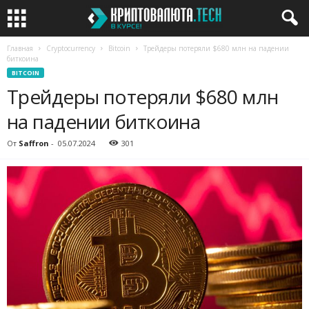
Главная
Cryptocurrency
Bitcoin
Трейдеры потеряли $680 млн на падении
биткоина
BITCOIN
Трейдеры потеряли $680 млн
на падении биткоина
От
Saffron
-
05.07.2024
301