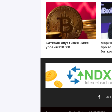
Биткоин опустился ниже
Марк 
уровня $90 000
про зо
битко
FAC