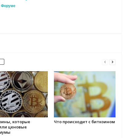
а
Форуме
оины, которые
Что происходит с биткоином
или ценовые
мумы