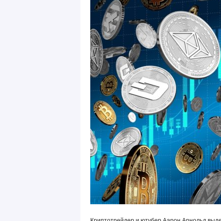
Криптотрейдер и ютубер Аарон Арнольд выдел