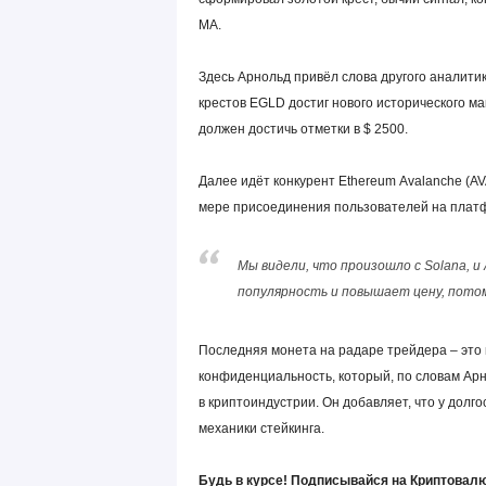
MA.
Здесь Арнольд привёл слова другого аналитик
крестов EGLD достиг нового исторического ма
должен достичь отметки в $ 2500.
Далее идёт конкурент Ethereum Avalanche (A
мере присоединения пользователей на платф
Мы видели, что произошло с Solana, и 
популярность и повышает цену, потом
Последняя монета на радаре трейдера – это 
конфиденциальность, который, по словам Ар
в криптоиндустрии. Он добавляет, что у дол
механики стейкинга.
Будь в курсе! Подписывайся на Криптовалю