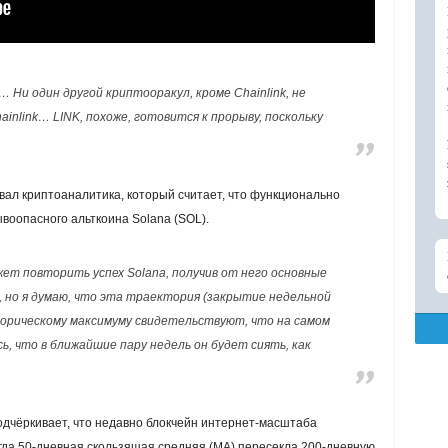
… Ни один другой криптооракул, кроме Chainlink, не
inlink… LINK, похоже, готовится к прорыву, поскольку
вал криптоаналитика, который считает, что функционально
воопасного альткоина Solana (SOL).
т повторить успех Solana, получив от него основные
, но я думаю, что эта траектория (закрытие недельной
торическому максимуму свидетельствуют, что на самом
сь, что в ближайшие пару недель он будет сиять, как
подчёркивает, что недавно блокчейн интернет-масштаба
огда 50-дневная скользящая средняя (MA) пересекла 200-дневную