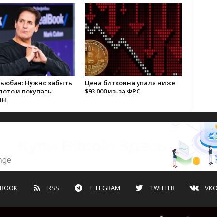
Кьюбан: Нужно забыть
Цена биткоина упала ниже
лото и покупать
$93 000 из-за ФРС
ин
EBOOK
RSS
TELEGRAM
TWITTER
VKO