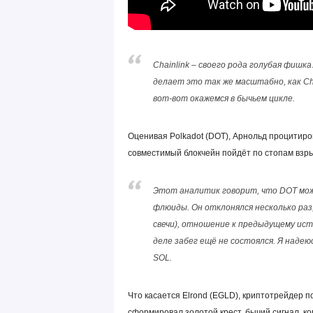
Chainlink – своего рода голубая фишка
делает это так же масштабно, как Cha
вот-вот окажемся в бычьем цикле.
Оценивая Polkadot (DOT), Арнольд процитиро
совместимый блокчейн пойдёт по стопам взры
Этот аналитик говорит, что DOT може
флюиды. Он отклонялся несколько раз
свечи), отношение к предыдущему ис
деле забег ещё не состоялся. Я надею
SOL.
Что касается Elrond (EGLD), криптотрейдер 
сформировал золотой крест, бычий сигнал, к