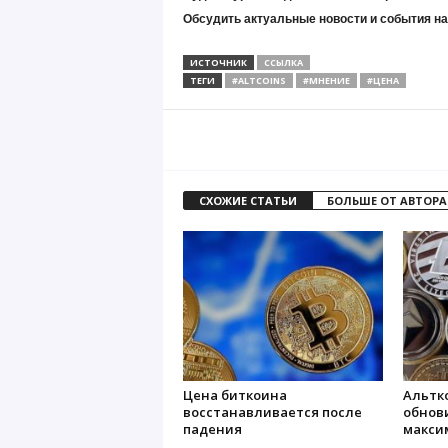
Обсудить актуальные новости и события н
ИСТОЧНИК
ССЫЛКА
ТЕГИ
#ALTCOINS
#МНЕНИЕ
#ЦЕНА
СХОЖИЕ СТАТЬИ
БОЛЬШЕ ОТ АВТОРА
Цена биткоина
Альтк
восстанавливается после
обнов
падения
макси