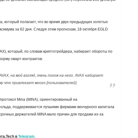
а, который полагает, что во время двух предыдущих золотых
ксимума за 62 дня. Следуя этим прогнозам, 18 октября EGLD
VAX), который, по словам криптотрейдера, набирает обороты по
орму смарт-контрактов.
AVAX, на мой взгляд, очень похож на него. AVAX набирает
у что привлекает много [пользователей].
протокол Mina (MINA), ориентированный на
нольда, поддерживается лучшими фирмами венчурного капитала
госрочных держателей MINA мало причин для продажи из-за
та.Tech в
Telegram.