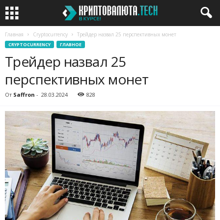
Главная
Cryptocurrency
Трейдер назвал 25 перспективных монет
CRYPTOCURRENCY
ГЛАВНОЕ
Трейдер назвал 25
перспективных монет
От
Saffron
-
28.03.2024
828