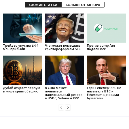
СХОЖИЕ СТАТЬИ
БОЛЬШЕ ОТ АВТОРА
Трейдер упустил $4,4
Что может помешать
Против pump.fun
млн прибыли
криптореформам SEC
подали иск
Дубай откроет первую
В США может
Гэри Генслер: SEC не
в мире криптобашню
появиться
называла BTC и
национальный резерв
Ethereum ценными
в USDC, Solana и XRP
бумагами