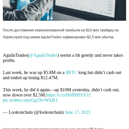
После достижения нереализованной прибыли на $10 млн трейдер на
HyperLiquid под ником AguilaTrades зафиксировал $2,5 млн убытка.
AguilaTrades(
@AguilaTrades
) seems a bit greedy and never takes
profits.
Last week, he was up $5.8M on a
$BTC
long but didn’t cash out
and ended up losing $12.47M.
This week, he did it again—up $10M yesterday, didn’t cash out,
now down over $2.5M.
https://t.co/HbffHEbY1f
pic.twitter.com/t2g3XvWAB3
— Lookonchain (@lookonchain)
June 17, 2025