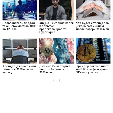
Пользователь продал
Эндрю Тейт облажался
Что будет с трейдером
токен стоимостью $0,05
в попытке
Джеймсом Уинном
за $20 000
прорекламировать
после потери $100 млн
Hyperliquid
Трейдер Джеймс Уинн
Джеймс Уинн открыл
Трейдер закрыл шорт
лишился $100 млн за
лонг по биткоину на
по BTC и зафиксировал
месяц
$100 млн
$15 млн убытка