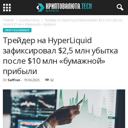
Главная
Cryptocurrency
Трейдер на HyperLiquid зафиксировал $2,5 млн убытка
после $10 млн «бумажной» прибыли
CRYPTOCURRENCY
Трейдер на HyperLiquid
зафиксировал $2,5 млн убытка
после $10 млн «бумажной»
прибыли
От
Saffron
-
19.06.2025
62