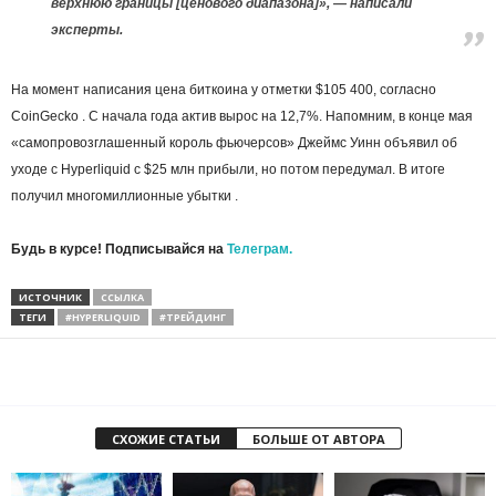
верхнюю границы [ценового диапазона]», — написали
эксперты.
На момент написания цена биткоина у отметки $105 400, согласно
CoinGecko . С начала года актив вырос на 12,7%. Напомним, в конце мая
«самопровозглашенный король фьючерсов» Джеймс Уинн объявил об
уходе с Hyperliquid с $25 млн прибыли, но потом передумал. В итоге
получил многомиллионные убытки .
Будь в курсе! Подписывайся на
Телеграм.
ИСТОЧНИК
ССЫЛКА
ТЕГИ
#HYPERLIQUID
#ТРЕЙДИНГ
СХОЖИЕ СТАТЬИ
БОЛЬШЕ ОТ АВТОРА