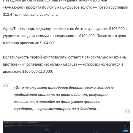
Незадолго до случившегося участник рынка упустил $5,8 млн
«бумажного» профита по лонгу на цифровое золото — потери составили
$12,47 млн, согласно Lookonchain.
AguilaTrades открыл длинную позицию по биткоину на уровне $106 000 и
удерживал ее до максимума понедельника в $108 800. После этого цена
внезапно просела до $104 000 .
Волатильность первой криптовалюты остается относительно низкой на
протяжении последних нескольких месяцев — котировки колеблются в
диапазоне $100 000-110 000.
«Это не смущает трейдеров деривативами, которые
продолжают ставить на рост с плечом, регулярно
оказываясь в просадке на фоне узкого ценового
коридора», — прокомментировали в CoinDesk .