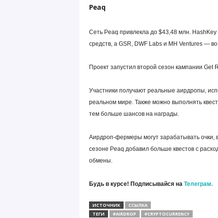
Peaq
Сеть Peaq привлекла до $43,48 млн. HashKey 
средств, а GSR, DWF Labs и MH Ventures — во
Проект запустил второй сезон кампании Get R
Участники получают реальные аирдропы, исп
реальном мире. Также можно выполнять квест
тем больше шансов на награды.
Аирдроп-фермеры могут зарабатывать очки, в
сезоне Peaq добавил больше квестов с расх
обмены.
Будь в курсе! Подписывайся на
Телеграм.
ИСТОЧНИК
ССЫЛКА
ТЕГИ
#AIRDROP
#CRYPTOCURRENCY