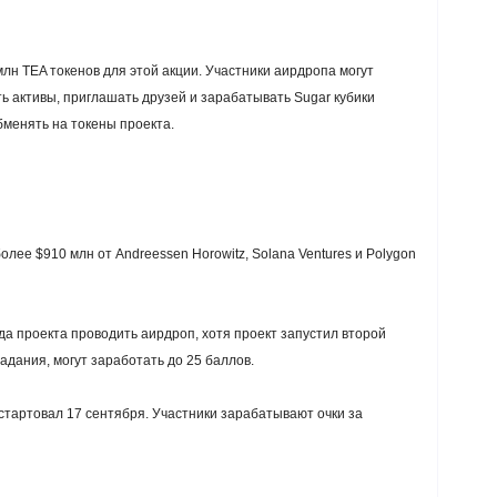
млн TEA токенов для этой акции. Участники аирдропа могут
ь активы, приглашать друзей и зарабатывать Sugar кубики
бменять на токены проекта.
олее $910 млн от Andreessen Horowitz, Solana Ventures и Polygon
да проекта проводить аирдроп, хотя проект запустил второй
адания, могут заработать до 25 баллов.
 стартовал 17 сентября. Участники зарабатывают очки за