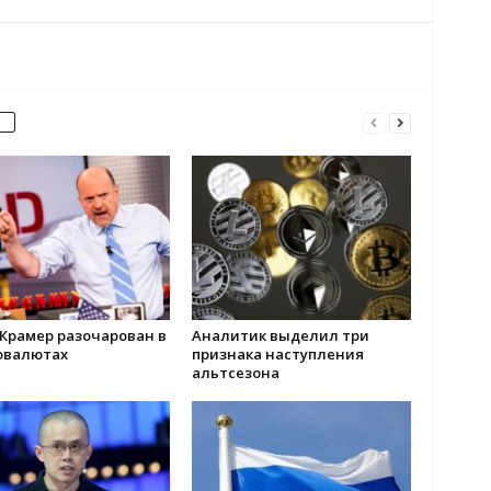
Крамер разочарован в
Аналитик выделил три
овалютах
признака наступления
альтсезона