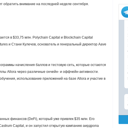
ит обратить внимание на последней неделе сентября.
ется в $33,75 млн. Polychain Capital и Blockchain Capital
ntures и Стани Кулечов, основатель и генеральный директор Aave
программы начисления баллов и тестовую сеть, которые остаются
ллы Allora через различные ончейн- и оффчейн-активности.
бучения, использование приложений на базе Allora и участие в
анных финансов (DeFi), который уже привлек $35 млн. Его
astrum Capital, и он запустил открытую кампанию аирдропа