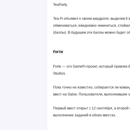
TeaParty.
Tea-Fi объявил о своем аирдропе, выделив 6 
обмениваться, ежедневно чекиниться, стейкат
(баллы). В будущем эти баллы можно будет о
Forte
Forte — это GameFi-проект, который привлек б
Studios.
Пока точно не известно, собирается ли коман
квест на Galxe. Пользователи, выполнившие з
Первый квест открыт с 12 сентября, а второй
выполнение заданий в обоих квестах.