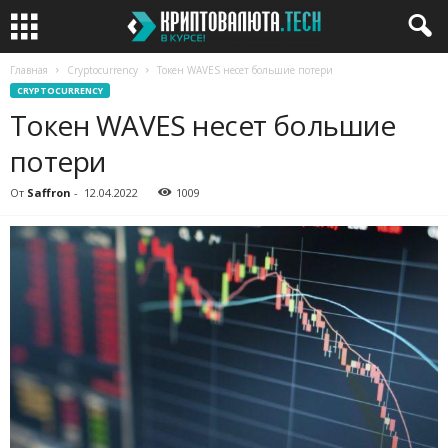
Главная
Cryptocurrency
Токен WAVES несет большие потери
CRYPTOCURRENCY
Токен WAVES несет большие
потери
От
Saffron
-
12.04.2022
1009