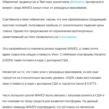
Обвинения, выдвинутые в Твиттере аналитиком
@0xHamz
, прозвучали в
момент, когда WAVES начал откат от рекордных максимумов.
Сам Иванов отверг обвинения, сказав, что они сфабрикованы продавцами
коротких позиций, получавших прибыль от значительного падения цены
токена. Однако его предложение по ограничению краткосрочных
заимствований на Vires провалилось на
голосовании
.
Эта напряжённость повлекла резкое падение WAVES, а также почти
вдвое сократила общую стоимость Vires. Стейблкоин платформы Neutrino
(USDN) также потерял в паре с долларом США.
Несмотря на то, что токен упал с рекордных максимумов, он всё ещё
торгуется на относительно высоких уровнях. USDN также восстановил
свою стоимость в паре с долларом США и торгуется около $ 0,9775.
Часть большого ралли WAVES была связана с запуском проекта в США и
его планами по сбору средств для развития платформы. На данный
момент команда WAVES подтвердила, что её планы по экспансии