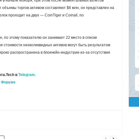
я в начале ноября, при этом после моментальных взлетов
 объемы торгов активом составляют $6 млн, он представлен на
ок проходит на двух — CoinTiger и Coinall, по
, по этому показателю он занимает 22 место в списке
я стоимости низколиквидных активов могут быть результатом
роко распространена в блокчейн-индустрии из-за отсутствия
та.Tech в
Telegram.
а
Форуме