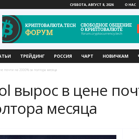
СУББОТА, АВГУСТ 8, 2026
О НАС
АТЬИ
ТРЕЙДИНГ
РОССИЯ
ЧАРТ
НОВИЧКАМ
ене почти на 2000% за полтора месяца
ol вырос в цене поч
олтора месяца