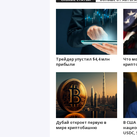
Трейдер упустил $4,4 млн
Что м
прибыли
крипт
Дубай откроет первую в
В США
мире криптобашню
нацио
USDC, 