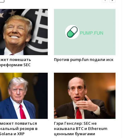
ожет помешать
Против pump.fun подали иск
ореформам SEC
 может появиться
Гэри Генслер: SEC не
нальный резерв в
называла BTC и Ethereum
Solana и XRP
ценными бумагами