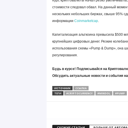
Курс криптовалюты начал резко увеличиватьс
стоимости следовал обвал. На данный момент
нескольких небольших биржах, свыше 95% сдел
информации
Coinmarketcap
.
Капитализация альткоина превысила $500 млн
крупнейших цифровых денег. Резкие колебани
использования схемы «Pump & Dump», она ши
регулирования.
Будь в курсе! Подписывайся на Криптовалю
Обсудить актуальные новости и события н
ИСТОЧНИК
ССЫЛКА
ТЕГИ
#CRYPTOCURRENCY
#MINDOL
#PUMP
СХОЖИЕ СТАТЬИ
БОЛЬШЕ ОТ АВТОРА