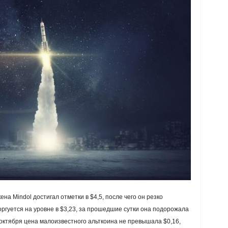
ена Mindol достигал отметки в $4,5, после чего он резко
ргуется на уровне в $3,23, за прошедшие сутки она подорожала
 октября цена малоизвестного альткоина не превышала $0,16,