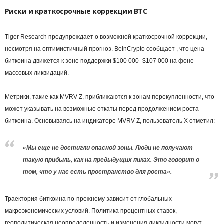
Риски и краткосрочные коррекции BTC
Tiger Research предупреждает о возможной краткосрочной коррекции,
несмотря на оптимистичный прогноз. BeInCrypto сообщает , что цена
биткоина движется к зоне поддержки $100 000–$107 000 на фоне
массовых ликвидаций.
Метрики, такие как MVRV-Z, приближаются к зонам перекупленности, что
может указывать на возможные откаты перед продолжением роста
биткоина. Основываясь на индикаторе MVRV-Z, пользователь X отметил:
«Мы еще не достигли опасной зоны. Люди не получают
такую прибыль, как на предыдущих пиках. Это говорит о
том, что у нас есть пространство для роста».
Траектория биткоина по-прежнему зависит от глобальных
макроэкономических условий. Политика процентных ставок,
геополитическая неопределенность и изменения ликвидности могут