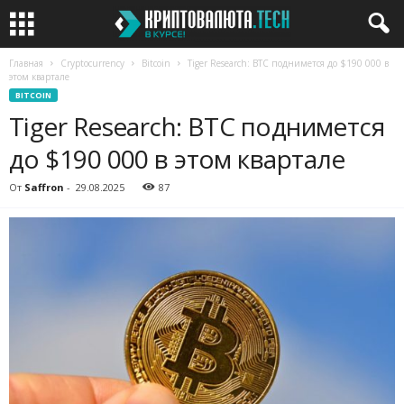
Главная
Cryptocurrency
Bitcoin
Tiger Research: BTC поднимется до $190 000 в
этом квартале
BITCOIN
Tiger Research: BTC поднимется
до $190 000 в этом квартале
От
Saffron
-
29.08.2025
87