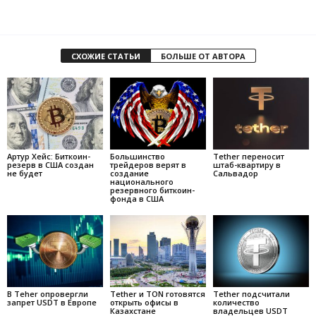
СХОЖИЕ СТАТЬИ
БОЛЬШЕ ОТ АВТОРА
Артур Хейс: Биткоин-
Большинство
Tether переносит
резерв в США создан
трейдеров верят в
штаб-квартиру в
не будет
создание
Сальвадор
национального
резервного биткоин-
фонда в США
В Teher опровергли
Tether и TON готовятся
Tether подсчитали
запрет USDT в Европе
открыть офисы в
количество
Казахстане
владельцев USDT