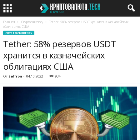
Главная
Cryptocurrency
Tether: 58% резервов USDT хранится в казначейских
облигациях США
CRYPTOCURRENCY
Tether: 58% резервов USDT
хранится в казначейских
облигациях США
От
Saffron
-
04.10.2022
934