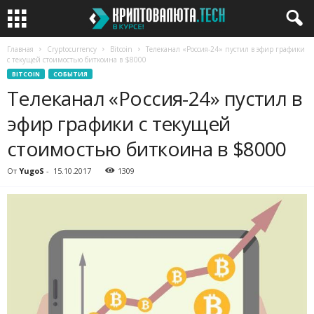
Главная
Cryptocurrency
Bitcoin
Телеканал «Россия-24» пустил в эфир графики
с текущей стоимостью биткоина в $8000
BITCOIN
СОБЫТИЯ
Телеканал «Россия-24» пустил в
эфир графики с текущей
стоимостью биткоина в $8000
От
YugoS
-
15.10.2017
1309