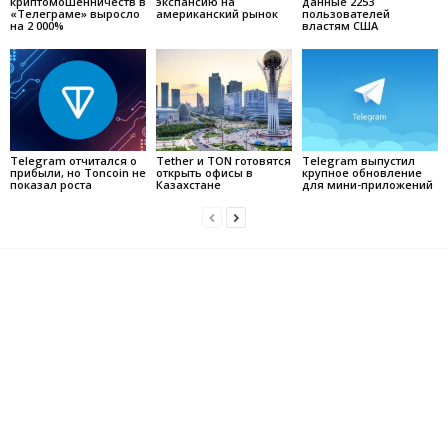
криптомошенничеств в
экспансию на
данные 2253
«Телеграме» выросло
американский рынок
пользователей
на 2 000%
властям США
Telegram отчитался о
Tether и TON готовятся
Telegram выпустил
прибыли, но Toncoin не
открыть офисы в
крупное обновление
показал роста
Казахстане
для мини-приложений