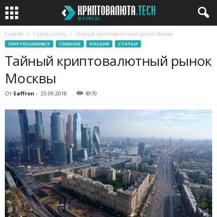
Главная
Cryptocurrency
Тайный криптовалютный рынок Москвы
CRYPTOCURRENCY
ГЛАВНОЕ
РОССИЯ
СТАТЬИ
Тайный криптовалютный рынок
Москвы
От
Saffron
-
23.09.2018
4970