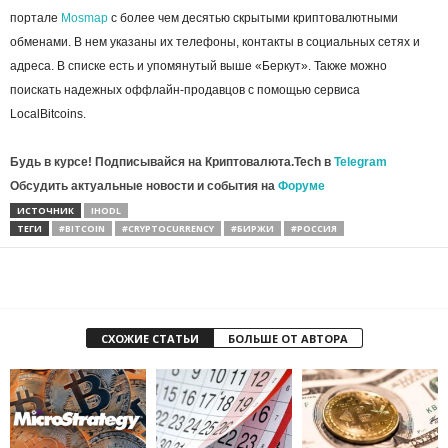
портале
Mosmap
с более чем десятью скрытыми криптовалютными
обменами. В нем указаны их телефоны, контакты в социальных сетях и
адреса. В списке есть и упомянутый выше «Беркут». Также можно
поискать надежных оффлайн-продавцов с помощью сервиса
LocalBitcoins.
Будь в курсе! Подписывайся на Криптовалюта.Tech в
Telegram
Обсудить актуальные новости и события на
Форуме
ИСТОЧНИК
IHODL
ТЕГИ
#BITCOIN
#CRYPTOCURRENCY
#БИРЖИ
#РОССИЯ
СХОЖИЕ СТАТЬИ
БОЛЬШЕ ОТ АВТОРА