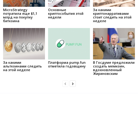
MicroStrategy
Основные
За какими
потратила еще $1,1
криптособытия этой
криптонарративами
млрд на покупку
недели
стоит следить на этой
биткоина
неделе
За какими
Платформа pump.fun
В Госдуме предложили
альткоинами следить
отметила годовщину
создать мемкоин,
на этой неделе
вдохновленный
Жириновским