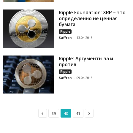
Ripple Foundation: XRP – это
определенно не ценная
бумага
Ripple
Saffron
-
13.04.2018
Ripple: Аргументы за и
против
Ripple
Saffron
-
09.04.2018
39
40
41