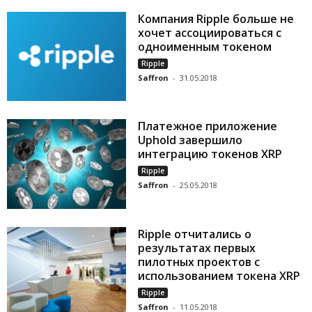
Компания Ripple больше не
хочет ассоциироваться с
одноименным токеном
Ripple
Saffron
-
31.05.2018
Платежное приложение
Uphold завершило
интеграцию токенов XRP
Ripple
Saffron
-
25.05.2018
Ripple отчитались о
результатах первых
пилотных проектов с
использованием токена XRP
Ripple
Saffron
-
11.05.2018