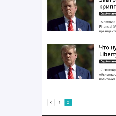
крипт
Cryptocurre
15 октября
Financial 
президента
Что н
Libert
Cryptocurre
17 сентябр
объявила о
политиком 
1
2