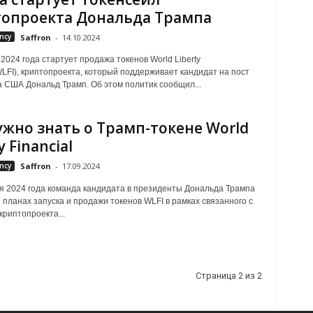
опроекта Дональда Трампа
ncy
Saffron
-
14.10.2024
 2024 года стартует продажа токенов World Liberty
(WLFI), криптопроекта, который поддерживает кандидат на пост
 США Дональд Трамп. Об этом политик сообщил...
ужно знать о Трамп-токене World
y Financial
ncy
Saffron
-
17.09.2024
я 2024 года команда кандидата в президенты Дональда Трампа
 планах запуска и продажи токенов WLFI в рамках связанного с
криптопроекта...
Страница 2 из 2