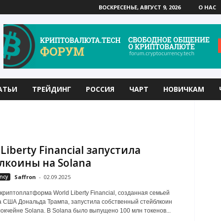
ВОСКРЕСЕНЬЕ, АВГУСТ 9, 2026
О НАС
АТЬИ
ТРЕЙДИНГ
РОССИЯ
ЧАРТ
НОВИЧКАМ
Liberty Financial запустила
лкоины на Solana
ncy
Saffron
-
02.09.2025
криптоплатформа World Liberty Financial, созданная семьей
 США Дональда Трампа, запустила собственный стейблкоин
окчейне Solana. В Solana было выпущено 100 млн токенов...