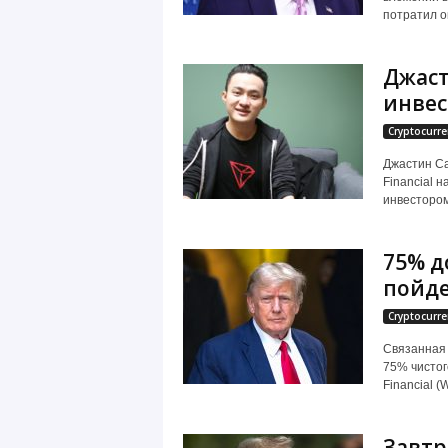
потратил ок
Джаст
инвес
Cryptocurre
Джастин Са
Financial 
инвестором
75% до
пойде
Cryptocurre
Связанная 
75% чистог
Financial (
Завтр