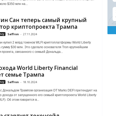
оло $350 млн на...
ин Сан теперь самый крупный
тор криптопроекта Трампа
ncy
Saffron
-
27.11.2024
н купил 2 млрд токенов WLFI криптоплатформы World Liberty
на сумму $30 млн. Это сделало основателя Tron крупнейшим
 проекта, связанного с семьей Дональда...
хода World Liberty Financial
т семье Трампа
ncy
Saffron
-
18.10.2024
с Дональдом Трампом организация DT Marks DEFI претендует на
о дохода от запущенного его семьей криптопроекта World Liberty
WLF). Об этом говорится в...
а стартует токенсейл