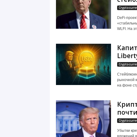
Cryptocurre
DeFi-проект
«стабильны
WLFI. На э
Капит
Liber
Cryptocurre
Стейблкоин 
рыночной к
на фоне ст
Крипт
почти
Cryptocurre
Убытки крип
вложений в