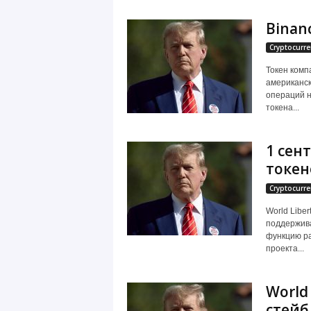
Binan
Cryptocurre
Токен комп
американск
операций н
токена...
1 сен
токено
Cryptocurre
World Libe
поддержив
функцию ра
проекта...
World
стейб