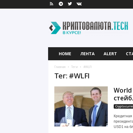
К
р
и
п
т
о
в
HOME
ЛЕНТА
ALERT
СТ
а
л
Главная
Теги
#WLFI
ю
Тег: #WLFI
т
а
World 
.
T
стейб
e
Cryptocurre
c
h
Кредитная 
президента
USD1 на бл