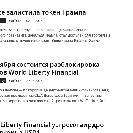
ce залистила токен Трампа
ncy
Saffron
-
02.09.2025
ании World Liberty Financial, принадлежащей семье
ого президента Дональда Трампа, стал доступен для торговли и
а сервисах крупнейшей криптобиржи мира Binance. Запуск
тября состоится разблокировка
в World Liberty Financial
ncy
Saffron
-
27.08.2025
rty Financial — платформа децентрализованных финансов (DeFi),
аемая президентом США Дональдом Трампом, — запустила
зблокировки токенов для своей криптовалюты WLFI. На сайте
 Liberty Financial устроил аирдроп
лкоина USD1