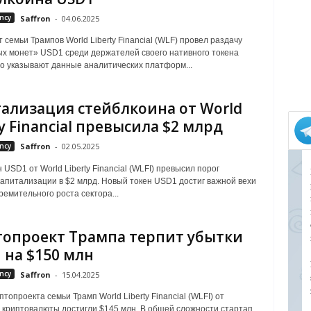
ncy
Saffron
-
04.06.2025
 семьи Трампов World Liberty Financial (WLF) провел раздачу
х монет» USD1 среди держателей своего нативного токена
то указывают данные аналитических платформ...
ализация стейблкоина от World
ty Financial превысила $2 млрд
ncy
Saffron
-
02.05.2025
USD1 от World Liberty Financial (WLFI) превысил порог
апитализации в $2 млрд. Новый токен USD1 достиг важной вехи
ремительного роста сектора...
опроект Трампа терпит убытки
 на $150 млн
ncy
Saffron
-
15.04.2025
топроекта семьи Трамп World Liberty Financial (WLFI) от
 криптовалюты достигли $145 млн. В общей сложности стартап