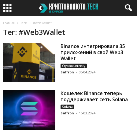
Главная
Теги
#Web3Wallet
Тег: #Web3Wallet
Binance интегрировала 35
приложений в свой Web3
Wallet
Cryptocurrency
Saffron
-
05.04.2024
Кошелек Binance теперь
поддерживает сеть Solana
Solana
Saffron
-
15.03.2024