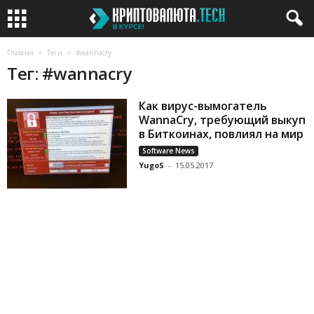
Главная
Теги
#wannacry
Тег: #wannacry
Как вирус-вымогатель
WannaCry, требующий выкуп
в Биткоинах, повлиял на мир
Software News
YugoS
-
15.05.2017