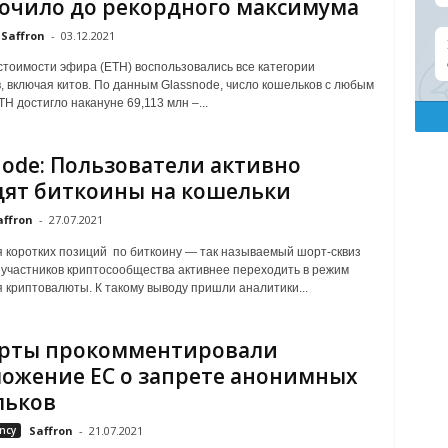
очило до рекордного максимума
Saffron
-
03.12.2021
тоимости эфира (ETH) воспользовались все категории
, включая китов. По данным Glassnode, число кошельков с любым
H достигло накануне 69,113 млн –...
node: Пользователи активно
ят биткоины на кошельки
affron
-
27.07.2021
 коротких позиций по биткоину — так называемый шорт-сквиз
участников криптосообщества активнее переходить в режим
 криптовалюты. К такому выводу пришли аналитики...
ерты прокомментировали
ожение ЕС о запрете анонимных
льков
ncy
Saffron
-
21.07.2021