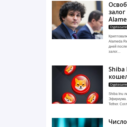
Освоб
залог
Alame
Cryptocurre
Криптовалю
Alameda Re
дней после
залог....
Shiba
кошел
Cryptocurre
Shiba Inu 
Эфириума. 
Tether. Со
Число