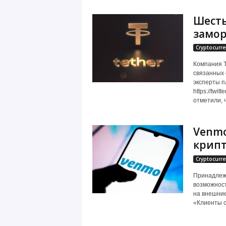
Шесть
замор
Cryptocurre
Компания T
связанных 
эксперты п
https://twi
отметили, ч
Venmo
крипт
Cryptocurre
Принадлеж
возможност
на внешние 
«Клиенты с