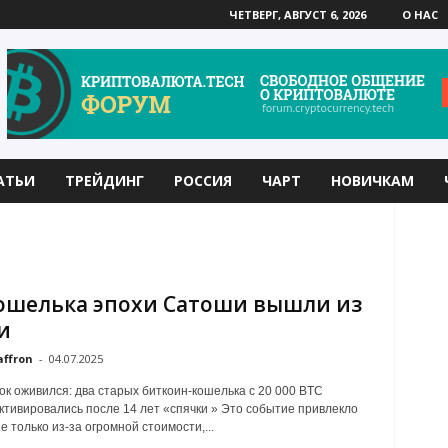
ЧЕТВЕРГ, АВГУСТ 6, 2026
О НАС
АТЬИ
ТРЕЙДИНГ
РОССИЯ
ЧАРТ
НОВИЧКАМ
ошелька эпохи Сатоши вышли из
и
affron
-
04.07.2025
к оживился: два старых биткоин-кошелька с 20 000 BTC
ктивировались после 14 лет «спячки » Это событие привлекло
 только из-за огромной стоимости,...