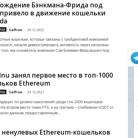
ождение Бэнкмана-Фрида под
 привело в движение кошельки
da
ncy
Saffron
-
29.12.2022
тные кошельки, которые связаны с трейдинговой компанией
search, начали демонстрировать активность через несколько
 того, как основатель компании Сэм Бэнкман-Фрид вышел под
 Inu занял первое место в топ-1000
ьков Ethereum
ncy
Saffron
-
23.12.2021
лидирует по уровню накоплений среди топ-1000 кошельков
На втором месте токен FTX, а на третьем – стейблкоин USDT от
гласно данным, предоставленным...
 ненулевых Ethereum-кошельков