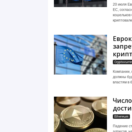
20 июля Ев
ЕС, соглас
кошельков 
криптовалю
Еврок
запре
крип
Cryptocurre
Компании, 
должны буд
властям в б
Число
дости
Ethereum
Падение ст
адресов, н