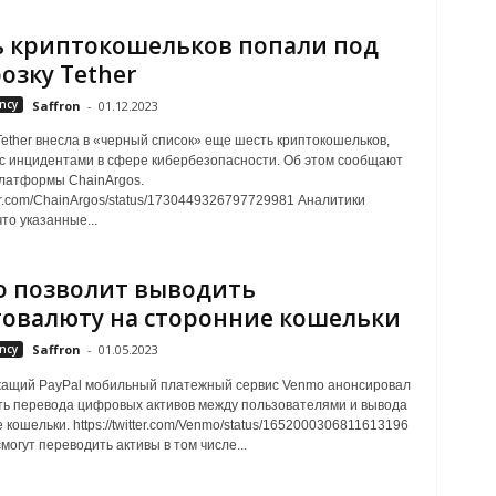
 криптокошельков попали под
озку Tether
ncy
Saffron
-
01.12.2023
ether внесла в «черный список» еще шесть криптокошельков,
с инцидентами в сфере кибербезопасности. Об этом сообщают
латформы ChainArgos.
tter.com/ChainArgos/status/1730449326797729981 Аналитики
то указанные...
 позволит выводить
овалюту на сторонние кошельки
ncy
Saffron
-
01.05.2023
ащий PayPal мобильный платежный сервис Venmo анонсировал
ь перевода цифровых активов между пользователями и вывода
кошельки. https://twitter.com/Venmo/status/1652000306811613196
могут переводить активы в том числе...