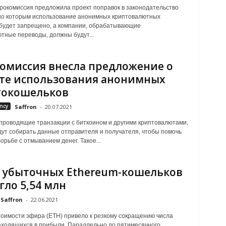
рокомиссия предложила проект поправок в законодательство
но которым использование анонимных криптовалютных
будет запрещено, а компании, обрабатывающие
тные переводы, должны будут...
омиссия внесла предложение о
те использования анонимных
токошельков
ncy
Saffron
-
20.07.2021
проводящие транзакции с биткоином и другими криптовалютами,
ут собирать данные отправителя и получателя, чтобы помочь
орьбе с отмыванием денег. Такое...
 убыточных Ethereum-кошельков
гло 5,54 млн
Saffron
-
22.06.2021
оимости эфира (ETH) привело к резкому сокращению числа
аходящихся в прибыли. Параллельно до пятимесячного