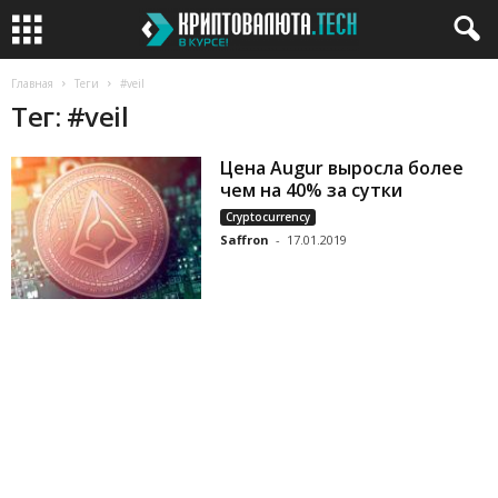
Главная
Теги
#veil
Тег: #veil
Цена Augur выросла более
чем на 40% за сутки
Cryptocurrency
Saffron
-
17.01.2019