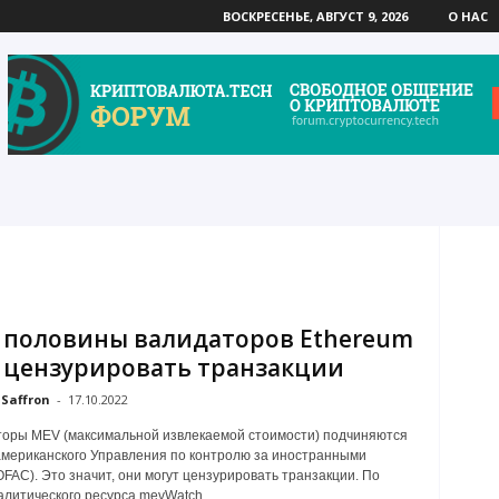
ВОСКРЕСЕНЬЕ, АВГУСТ 9, 2026
О НАС
 половины валидаторов Ethereum
 цензурировать транзакции
Saffron
-
17.10.2022
оры MEV (максимальной извлекаемой стоимости) подчиняются
мериканского Управления по контролю за иностранными
OFAC). Это значит, они могут цензурировать транзакции. По
литического ресурса mevWatch...