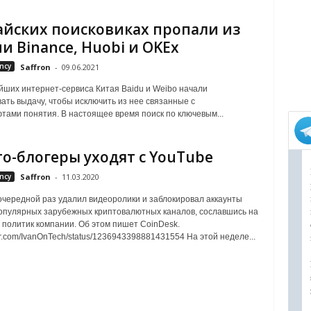
айских поисковиках пропали из
и Binance, Huobi и OKEx
ncy
Saffron
-
09.06.2021
йших интернет-сервиса Китая Baidu и Weibo начали
ать выдачу, чтобы исключить из нее связанные с
тами понятия. В настоящее время поиск по ключевым...
о-блогеры уходят с YouTube
ncy
Saffron
-
11.03.2020
очередной раз удалил видеоролики и заблокировал аккаунты
опулярных зарубежных криптовалютных каналов, сославшись на
политик компании. Об этом пишет CoinDesk.
tter.com/IvanOnTech/status/1236943398881431554 На этой неделе...