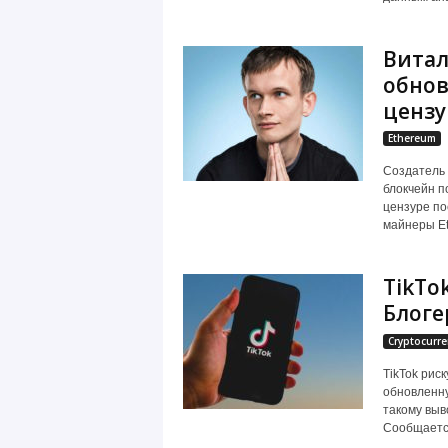
Витал
обнов
цензу
Ethereum
Создатель 
блокчейн п
цензуре по
майнеры Et
TikTo
Блоге
Cryptocurre
TikTok рис
обновленну
такому вы
Сообщается