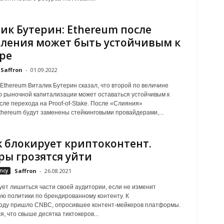
ик Бутерин: Ethereum после
ления может быть устойчивым к
ре
Saffron
-
01.09.2022
Ethereum Виталик Бутерин сказал, что второй по величине
о рыночной капитализации может оставаться устойчивым к
сле перехода на Proof-of-Stake. После «Слияния»
hereum будут заменены стейкинговыми провайдерами,...
k блокирует криптоконтент.
ры грозятся уйти
ncy
Saffron
-
26.08.2021
кует лишиться части своей аудитории, если не изменит
ю политики по брендированному контенту. К
воду пришло CNBC, опросившее контент-мейкеров платформы.
, что свыше десятка тиктокеров...