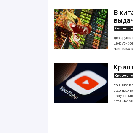
В кит
выдач
Cryptocurre
Два крупне
цензуриров
криптовалю
Крипт
Cryptocurre
YouTube в 
еще двух п
нарушение 
https://twi