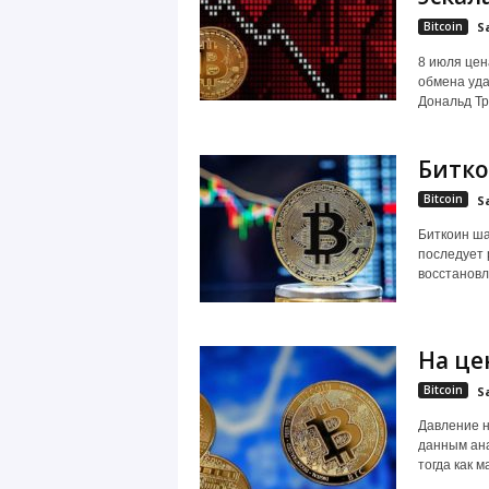
Bitcoin
S
8 июля цен
обмена уд
Дональд Тра
Битко
Bitcoin
S
Биткоин ша
последует 
восстановл
На це
Bitcoin
S
Давление н
данным ана
тогда как м