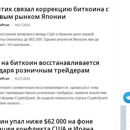
тик связал коррекцию биткоина с
овым рынком Японии
affron
-
14.07.2026
бострения конфликта между США и Ираном цена первой
ты снизилась до $62 000. Однако аналитик Михаэль ван де
ет, что реальная...
 на биткоин восстанавливается
даря розничным трейдерам
affron
-
10.07.2026
иткоин стремительно восстанавливается, однако рост пока
ют преимущественно розничные трейдеры, заявили аналитики
тформы CryptoQuant. За неделю показатель спроса CryptoQuant
йне низкого...
ин упал ниже $62 000 на фоне
ации конфликта США и Ирана