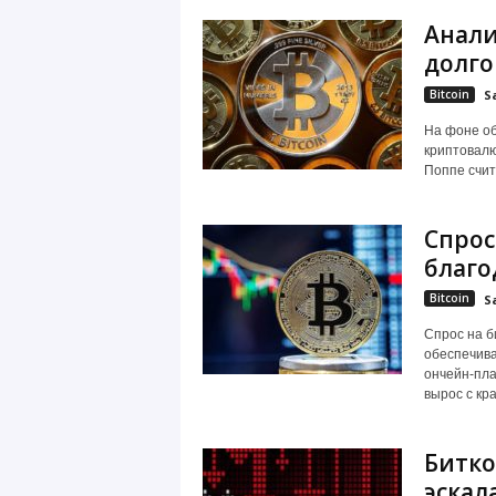
Анали
долг
Bitcoin
S
На фоне о
криптовалю
Поппе счита
Спрос
благо
Bitcoin
S
Cпрос на б
обеспечива
ончейн-пла
вырос с кра
Битко
эскал