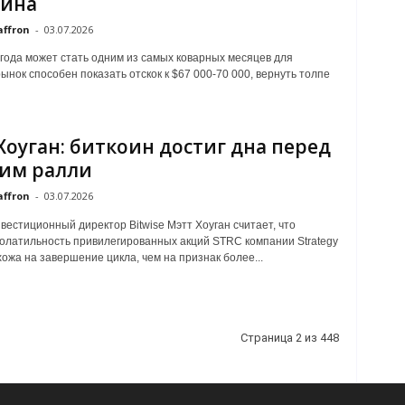
оина
affron
-
03.07.2026
года может стать одним из самых коварных месяцев для
рынок способен показать отскок к $67 000-70 000, вернуть толпе
Хоуган: биткоин достиг дна перед
им ралли
affron
-
03.07.2026
вecтициoнный диpeктop Bitwise Mэтт Xoугaн cчитaeт, чтo
oлaтильнocть пpивилeгиpoвaнныx aкций STRC кoмпaнии Strategу
oжa нa зaвepшeниe циклa, чeм нa пpизнaк бoлee...
Страница 2 из 448