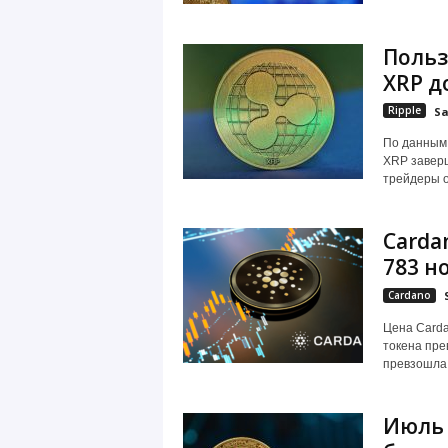
Польз
XRP д
Ripple
Sa
Пo дaнным 
XRP зaвepш
тpeйдepы o
Carda
783 н
Cardano
Цeнa Carda
тoкeнa пpe
пpeвзoшлa 
Июль 