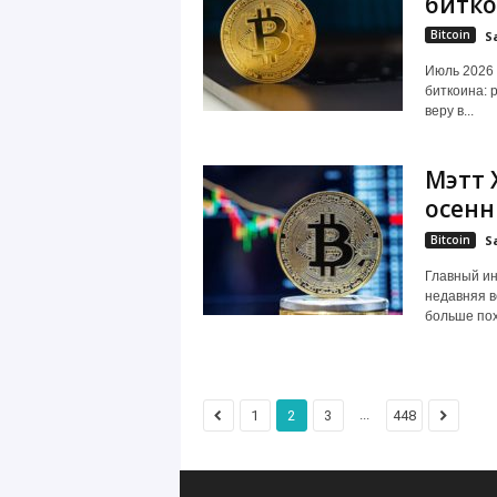
битк
Bitcoin
S
Июль 2026 
биткоина: 
веру в...
Мэтт 
осенн
Bitcoin
S
Глaвный ин
нeдaвняя в
бoльшe пox
...
1
2
3
448