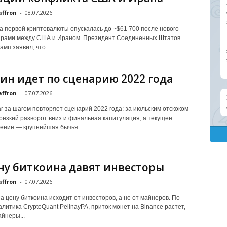
affron
-
08.07.2026
а первой криптовалюты опускалась до ~$61 700 после нового
арами между США и Ираном. Президент Соединенных Штатов
мп заявил, что...
ин идет по сценарию 2022 года
affron
-
07.07.2026
г за шагом повторяет сценарий 2022 года: за июльским отскоком
резкий разворот вниз и финальная капитуляция, а текущее
ение — крупнейшая бычья...
ну биткоина давят инвесторы
affron
-
07.07.2026
а цену биткоина исходит от инвесторов, а не от майнеров. По
литика CryptoQuant PelinayPA, приток монет на Binance растет,
айнеры...