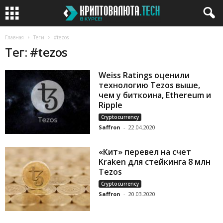
Главная
Теги
#tezos
Тег: #tezos
Weiss Ratings оценили
технологию Tezos выше,
чем у биткоина, Ethereum и
Ripple
Cryptocurrency
Saffron
-
22.04.2020
«Кит» перевел на счет
Kraken для стейкинга 8 млн
Tezos
Cryptocurrency
Saffron
-
20.03.2020