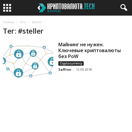
Главная
Теги
#steller
Тег: #steller
Майнинг не нужен.
Ключевые криптовалюты
без PoW
Cryptocurrency
Saffron
-
12.09.2018