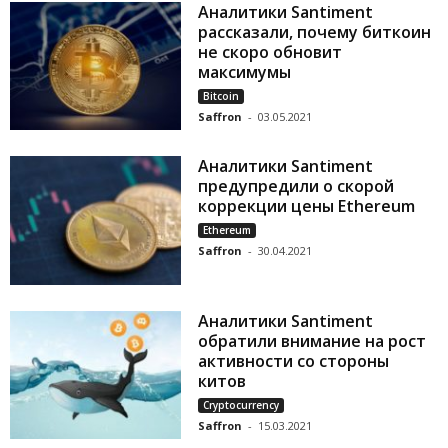
Аналитики Santiment
рассказали, почему биткоин
не скоро обновит
максимумы
Bitcoin
Saffron
-
03.05.2021
Аналитики Santiment
предупредили о скорой
коррекции цены Ethereum
Ethereum
Saffron
-
30.04.2021
Аналитики Santiment
обратили внимание на рост
активности со стороны
китов
Cryptocurrency
Saffron
-
15.03.2021