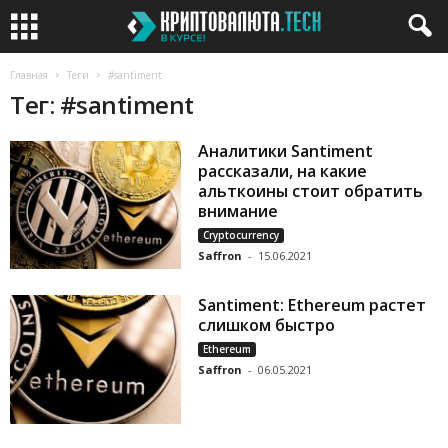
Главная
Теги
#santiment
Тег: #santiment
Аналитики Santiment
рассказали, на какие
альткоины стоит обратить
внимание
Cryptocurrency
Saffron
-
15.06.2021
Santiment: Ethereum растет
слишком быстро
Ethereum
Saffron
-
06.05.2021