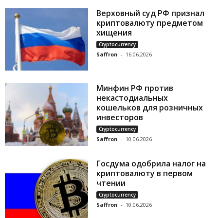
Верховный суд РФ признал
криптовалюту предметом
хищения
Cryptocurrency
Saffron
-
16.06.2026
Минфин РФ против
некастодиальных
кошельков для розничных
инвесторов
Cryptocurrency
Saffron
-
10.06.2026
Госдума одобрила налог на
криптовалюту в первом
чтении
Cryptocurrency
Saffron
-
10.06.2026