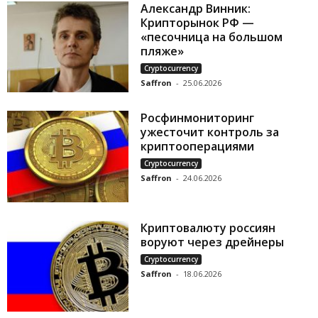
Александр Винник:
Крипторынок РФ —
«песочница на большом
пляже»
Cryptocurrency
Saffron
-
25.06.2026
Росфинмониторинг
ужесточит контроль за
криптооперациями
Cryptocurrency
Saffron
-
24.06.2026
Криптовалюту россиян
воруют через дрейнеры
Cryptocurrency
Saffron
-
18.06.2026