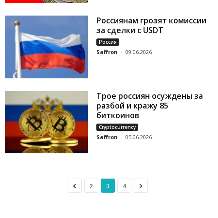
Россиянам грозят комиссии
за сделки с USDT
Россия
Saffron
-
09.06.2026
Трое россиян осуждены за
разбой и кражу 85
биткоинов
Cryptocurrency
Saffron
-
05.06.2026
2
3
4