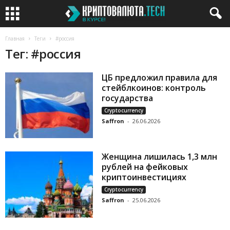
Главная
Теги
#россия
Тег: #россия
ЦБ предложил правила для
стейблкоинов: контроль
государства
Cryptocurrency
Saffron
-
26.06.2026
Женщина лишилась 1,3 млн
рублей на фейковых
криптоинвестициях
Cryptocurrency
Saffron
-
25.06.2026