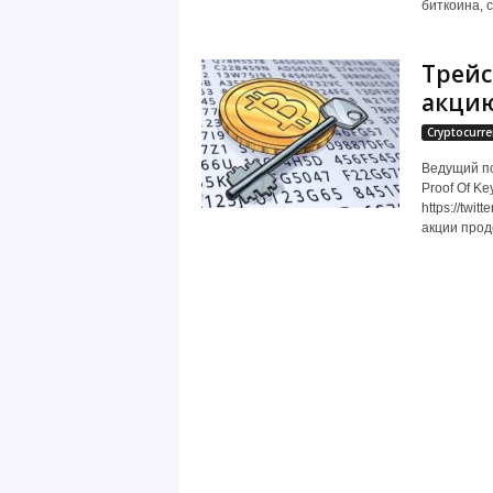
биткоина, с
Трейс
акцию
Cryptocurre
Ведущий по
Proof Of Ke
https://twi
акции прод