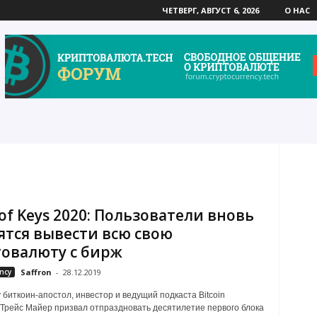
ЧЕТВЕРГ, АВГУСТ 6, 2026
О НАС
 of Keys 2020: Пользователи вновь
ятся вывести всю свою
овалюту с бирж
ncy
Saffron
-
28.12.2019
у биткоин-апостол, инвестор и ведущий подкаста Bitcoin
Трейс Майер призвал отпраздновать десятилетие первого блока