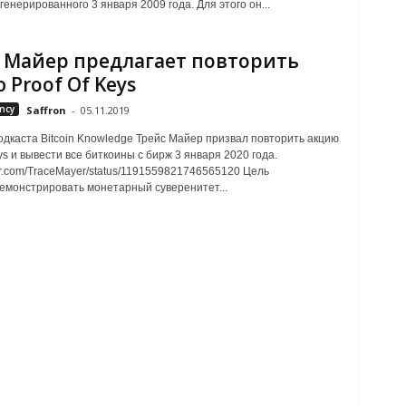
генерированного 3 января 2009 года. Для этого он...
 Майер предлагает повторить
 Proof Of Keys
ncy
Saffron
-
05.11.2019
дкаста Bitcoin Knowledge Трейс Майер призвал повторить акцию
ys и вывести все биткоины с бирж 3 января 2020 года.
tter.com/TraceMayer/status/1191559821746565120 Цель
емонстрировать монетарный суверенитет...