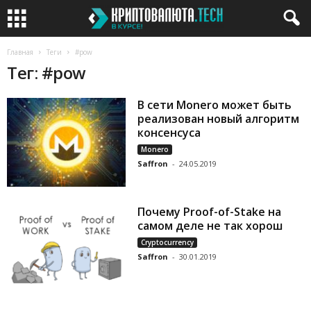
Главная
Теги
#pow
Тег: #pow
В сети Monero может быть
реализован новый алгоритм
консенсуса
Monero
Saffron
-
24.05.2019
Почему Proof-of-Stake на
самом деле не так хорош
Cryptocurrency
Saffron
-
30.01.2019