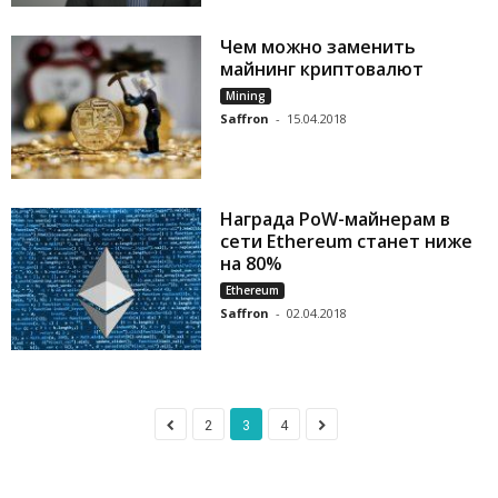
Чем можно заменить
майнинг криптовалют
Mining
Saffron
-
15.04.2018
Награда PoW-майнерам в
сети Ethereum станет ниже
на 80%
Ethereum
Saffron
-
02.04.2018
2
3
4