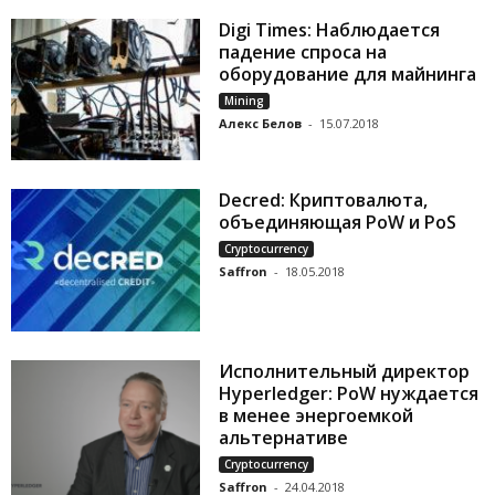
Digi Times: Наблюдается
падение спроса на
оборудование для майнинга
Mining
Алекс Белов
-
15.07.2018
Decred: Криптовалюта,
объединяющая PoW и PoS
Cryptocurrency
Saffron
-
18.05.2018
Исполнительный директор
Hyperledger: PoW нуждается
в менее энергоемкой
альтернативе
Cryptocurrency
Saffron
-
24.04.2018