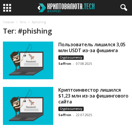
Главная
Теги
#phishing
Тег: #phishing
Пользователь лишился 3,05
млн USDT из-за фишинга
Cryptocurrency
Saffron
-
07.08.2025
Криптоинвестор лишился
$1,23 млн из-за фишингового
сайта
Cryptocurrency
Saffron
-
22.07.2025