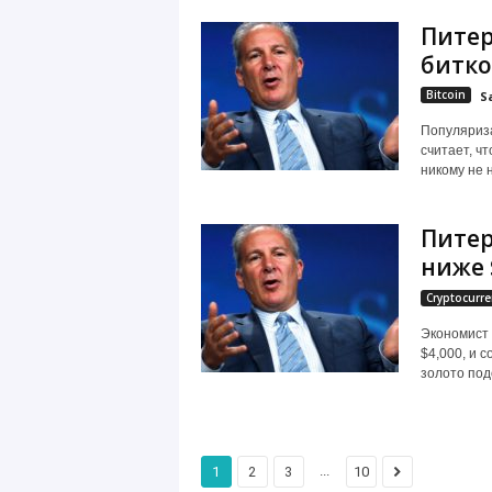
Питер
битко
Bitcoin
S
Популяриза
считает, ч
никому не н
Питер
ниже 
Cryptocurre
Экономист 
$4,000, и 
золото под
...
1
2
3
10