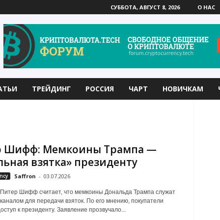
СУББОТА, АВГУСТ 8, 2026
О НАС
АТЬИ
ТРЕЙДИНГ
РОССИЯ
ЧАРТ
НОВИЧКАМ
р Шифф: Мемкоины Трампа —
льная взятка» президенту
ncy
Saffron
-
03.07.2026
Питер Шифф считает, что мемкоины Дональда Трампа служат
каналом для передачи взяток. По его мнению, покупатели
оступ к президенту. Заявление прозвучало...