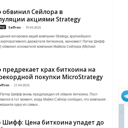
обвинил Сейлора в
уляции акциями Strategy
ncy
Saffron
-
19.06.2026
дения котировок акций компании Strategy, крупнейшего
 корпоративного держателя биткоинов, экономист Питер Шифф
iff) обвинил основателя компании Майкла Сейлора (Michael
предрекает крах биткоина на
рекордной покупки MicroStrategy
affron
-
21.04.2026
Питер Шифф вновь предупредил об обвале биткоина. Пост
ился в тот момент, когда Майкл Сэйлор сообщил, что компания
вершила одну из самых...
 Шифф: Цена биткоина упадет до