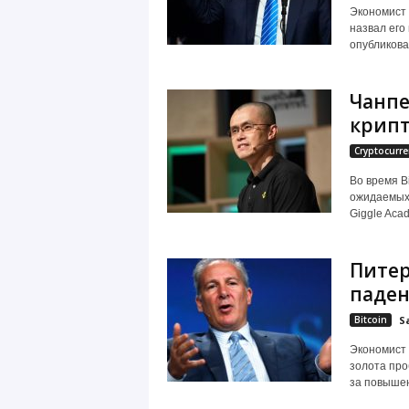
Экономист
назвал его
опубликовал
Чанпе
крип
Cryptocurre
Во время B
ожидаемых 
Giggle Aca
Пите
паден
Bitcoin
S
Экономист 
золота про
за повышен