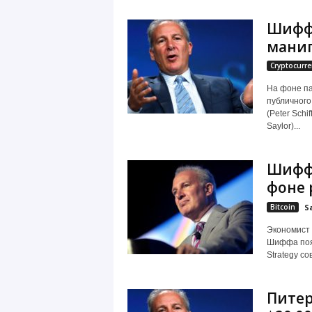
Шифф 
манип
Cryptocurre
На фоне па
публичного
(Peter Sch
Saylor)...
Шифф 
фоне 
Bitcoin
S
Экономист 
Шиффа появ
Strategy со
Питер