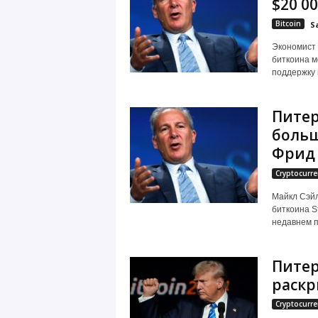
$20 0
Bitcoin
S
Экономист 
биткоина м
поддержку в
Питер
больш
Фрид
Cryptocurre
Майкл Сэйл
биткоина St
недавнем п
Питер
раскр
Cryptocurre