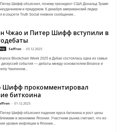
 Питер Шифф объяснил, почему президент США Дональд Трамп
 неудачником и придурком. 6 декабря американский лидер
 в соцсети Truth Social гневное сообщение...
н Чжао и Питер Шифф вступили в
тодебаты
ncy
Saffron
-
05.12.2025
inance Blockchain Week 2025 в Дубае состоялась одна из самых
дискуссий события — дебаты между основателем Binance и
demy Чанпеном...
р Шифф прокомментировал
ие биткоина
affron
-
01.12.2025
Питер Шифф объяснил падение курса биткоина и рост цены
блемами в экономике Японии. Участники рынка считают, что из-
ия уровня инфляции в Японии...