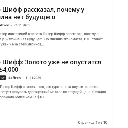
 Шифф рассказал, почему у
ина нет будущего
affron
-
21.11.2025
тор инвестиций в золото Питер Шифф рассказал, почему он
то у биткоина нет будущего. По мнению экономиста, BTC станет
ужен из-за стейблкоинов,...
 Шифф: Золото уже не опустится
$4,000
ncy
Saffron
-
11.11.2025
Питер Шифф сомневается, что курс золота опустится ниже
советует покупать драгоценный металл по текущей цене. Сегодня
орожало более чем на $100,...
Страница 1 из 10