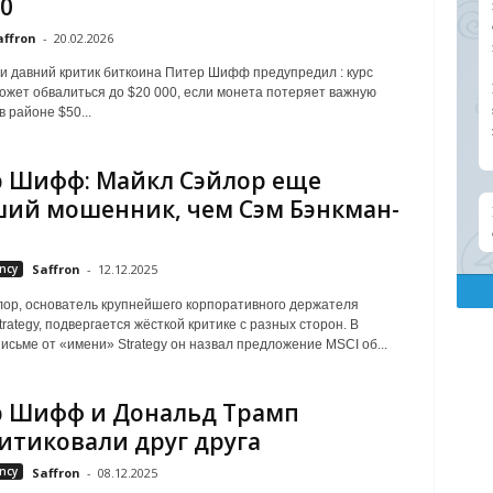
00
affron
-
20.02.2026
и давний критик биткоина Питер Шифф предупредил : курс
ожет обвалиться до $20 000, если монета потеряет важную
 районе $50...
 Шифф: Майкл Сэйлор еще
ий мошенник, чем Сэм Бэнкман-
ncy
Saffron
-
12.12.2025
ор, основатель крупнейшего корпоративного держателя
rategy, подвергается жёсткой критике с разных сторон. В
исьме от «имени» Strategy он назвал предложение MSCI об...
 Шифф и Дональд Трамп
итиковали друг друга
ncy
Saffron
-
08.12.2025