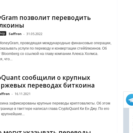
Gram позволит переводить
блкоины
ncy
Saffron
-
31.05.2022
MoneyGram, проводящая международные финансовые операции,
оказывать услуги по переводу и конвертации стейблкоинов. Об
 Bloomberg со ссылкой на главу компании Алекса Холмса.
 что...
oQuant сообщили о крупных
ржевых переводах биткоина
affron
-
16.11.2021
коина зафиксированы крупные переводы криптовалюты. Об этом
транице в твиттере написал глава CryptoQuant Ки Ен Джу. По его
 крупнейшие...
о могут указывать переводы