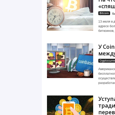
«спящ
Bitcoin
S
13 июля в 
адресе бол
биткоинов,
У Coi
межд
Cryptocurre
Американск
бесплатног
осуществле
разработан
Уступ
трад
пере