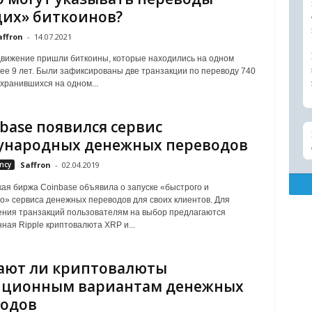
их» биткоинов?
affron
-
14.07.2021
движение пришли биткоины, которые находились на одном
ее 9 лет. Были зафиксированы две транзакции по переводу 740
 хранившихся на одном...
nbase появился сервис
ународных денежных переводов
ncy
Saffron
-
02.04.2019
ая биржа Coinbase объявила о запуске «быстрого и
о» сервиса денежных переводов для своих клиентов. Для
ния транзакций пользователям на выбор предлагаются
ная Ripple криптовалюта XRP и...
ают ли криптовалюты
иционным вариантам денежных
водов