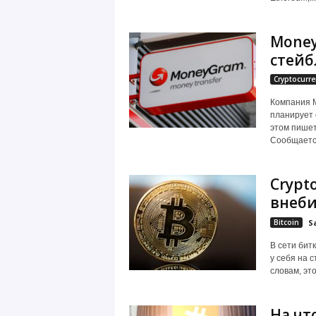
Money
стей
Cryptocurre
Компания 
планирует 
этом пишет
Сообщается,
Crypt
внеби
Bitcoin
S
В сети бит
у себя на с
словам, это
На чт