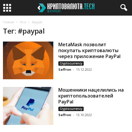
Главная
Теги
#paypal
Тег: #paypal
MetaMask позволит
покупать криптовалюты
через приложение PayPal
Cryptocurrency
Saffron
-
15.12.2022
Мошенники нацелились на
криптопользователей
PayPal
Cryptocurrency
Saffron
-
13.10.2022