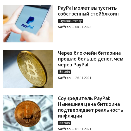
PayPal может выпустить
собственный стейблкоин
Cryptocurrency
Saffron
-
08.01.2022
Через блокчейн биткоина
прошло больше денег, чем
через PayPal
Bitcoin
Saffron
-
26.11.2021
Соучредитель PayPal:
Нынешняя цена биткоина
подтверждает реальность
инфляции
Bitcoin
Saffron
-
01.11.2021