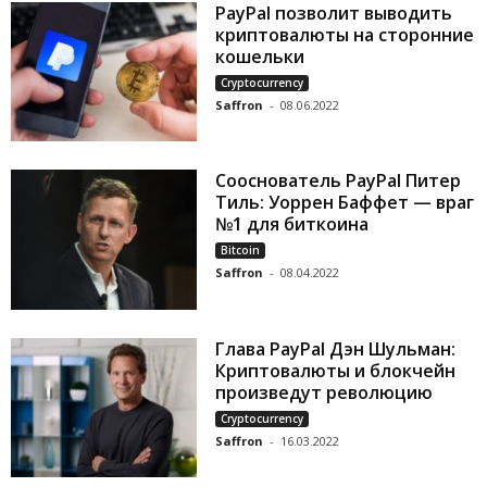
PayPal позволит выводить
криптовалюты на сторонние
кошельки
Cryptocurrency
Saffron
-
08.06.2022
Сооснователь PayPal Питер
Тиль: Уоррен Баффет — враг
№1 для биткоина
Bitcoin
Saffron
-
08.04.2022
Глава PayPal Дэн Шульман:
Криптовалюты и блокчейн
произведут революцию
Cryptocurrency
Saffron
-
16.03.2022