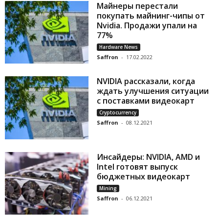
Майнеры перестали
покупать майнинг-чипы от
Nvidia. Продажи упали на
77%
Hardware News
Saffron
-
17.02.2022
NVIDIA рассказали, когда
ждать улучшения ситуации
с поставками видеокарт
Cryptocurrency
Saffron
-
08.12.2021
Инсайдеры: NVIDIA, AMD и
Intel готовят выпуск
бюджетных видеокарт
Mining
Saffron
-
06.12.2021