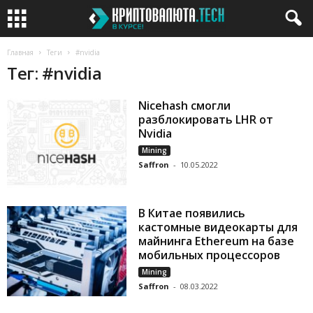
Главная
Теги
#nvidia
Тег: #nvidia
Nicehash смогли
разблокировать LHR от
Nvidia
Mining
Saffron
-
10.05.2022
В Китае появились
кастомные видеокарты для
майнинга Ethereum на базе
мобильных процессоров
Mining
Saffron
-
08.03.2022