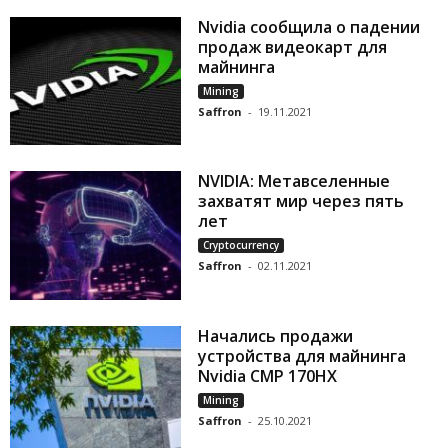
Nvidia сообщила о падении
продаж видеокарт для
майнинга
Mining
Saffron
-
19.11.2021
NVIDIA: Метавселенные
захватят мир через пять
лет
Cryptocurrency
Saffron
-
02.11.2021
Начались продажи
устройства для майнинга
Nvidia CMP 170HX
Mining
Saffron
-
25.10.2021