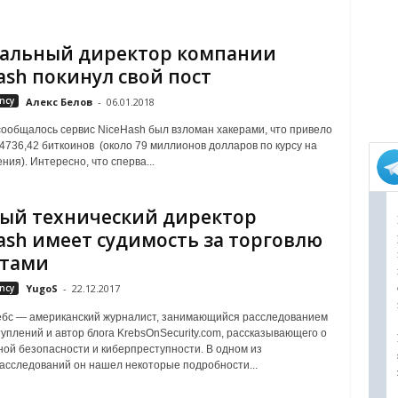
альный директор компании
ash покинул свой пост
ncy
Алекс Белов
-
06.01.2018
сообщалось сервис NiceHash был взломан хакерами, что привело
4736,42 биткоинов (около 79 миллионов долларов по курсу на
ния). Интересно, что сперва...
ый технический директор
ash имеет судимость за торговлю
етами
ncy
YugoS
-
22.12.2017
ебс — американский журналист, занимающийся расследованием
уплений и автор блога KrebsOnSecurity.com, рассказывающего о
ой безопасности и киберпреступности. В одном из
асследований он нашел некоторые подробности...