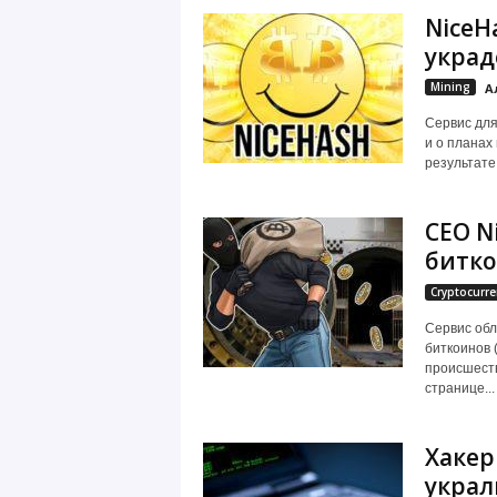
NiceH
украд
Mining
А
Сервис для
и о планах
результате 
CEO N
битко
Cryptocurre
Сервис обл
биткоинов 
происшеств
странице...
Хакер
украл