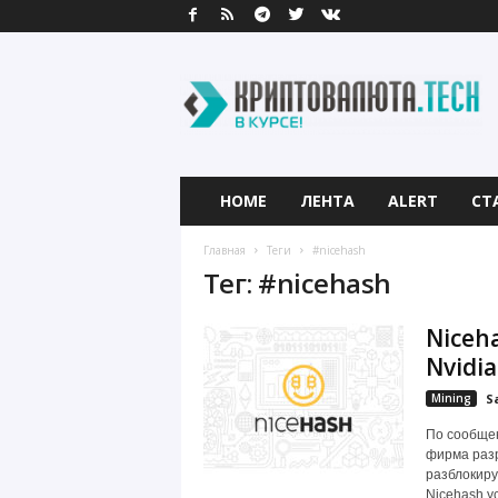
К
р
и
п
т
о
в
HOME
ЛЕНТА
ALERT
СТ
а
л
Главная
Теги
#nicehash
ю
Тег: #nicehash
т
а
Niceh
.
T
Nvidia
e
Mining
S
c
h
По сообще
фирма разр
разблокиру
Nicehash у