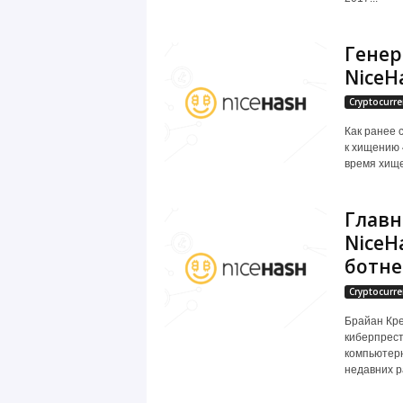
Генер
NiceH
Cryptocurre
Как ранее 
к хищению 
время хище
Главн
NiceH
ботн
Cryptocurre
Брайан Кр
киберпрест
компьютерн
недавних р