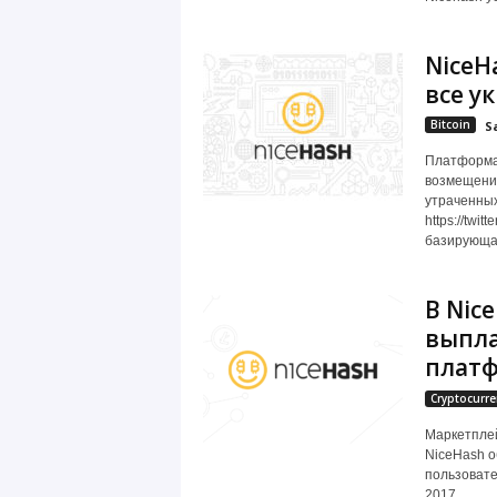
NiceH
все у
Bitcoin
S
Платформа 
возмещения
утраченных
https://twi
базирующая
В Nic
выпла
плат
Cryptocurre
Маркетпле
NiceHash о
пользовате
2017...