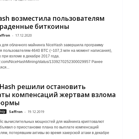
ash возместила пользователям
краденные биткоины
affron
-
17.12.2020
для облачного майнинга NiceHash завершила программу
 пользователям 4640 BTC (~107,3 млн на момент написания),
 при взломе в декабре 2017 года.
tter.com/NiceHashMining/status/1339270252300029957 Ранее
ся...
eHash решили остановить
ты компенсаций жертвам взлома
формы
ncy
Saffron
-
19.12.2019
йс вычислительных мощностей для майнинга криптовалют
бъявил о приостановке плана по выплате компенсаций
лям, потерявшим активы во время хакерской атаки в декабре