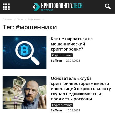
Главная
Теги
#мошенники
Тег: #мошенники
Как не нарваться на
мошеннический
криптопроект?
Cryptocurrency
Saffron
-
29.09.2021
Основатель «клуба
криптоинвесторов» вместо
инвестиций в криптовалюту
скупал недвижимость и
предметы роскоши
Cryptocurrency
Saffron
-
10.09.2021