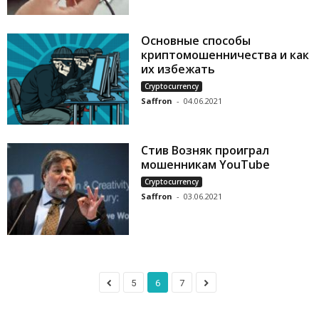
Основные способы
криптомошенничества и как
их избежать
Cryptocurrency
Saffron
-
04.06.2021
Стив Возняк проиграл
мошенникам YouTube
Cryptocurrency
Saffron
-
03.06.2021
5
6
7