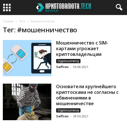
Главная
Теги
#мошенничество
Тег: #мошенничество
Мошенничество с SIM-
картами угрожает
криптовладельцам
Cryptocurrency
Saffron
-
06.08.2021
Основатели крупнейшего
криптоскама не согласны с
обвинениями в
мошенничестве
Cryptocurrency
Saffron
-
28.06.2021