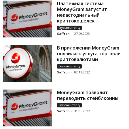
Платежная система
MoneyGram запустит
некастодиальный
криптокошелек
Cryptocurrency
Saffron
-
27.09.2023
В приложении MoneyGram
появилась услуга торговли
криптовалютами
Cryptocurrency
Saffron
-
02.11.2022
MoneyGram позволит
переводить стейблкоины
Cryptocurrency
Saffron
-
31.05.2022