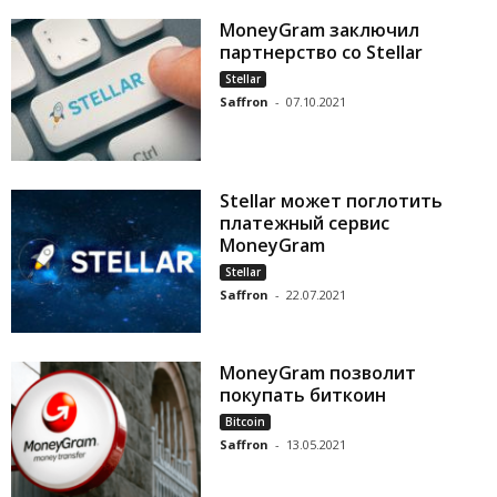
MoneyGram заключил
партнерство со Stellar
Stellar
Saffron
-
07.10.2021
Stellar может поглотить
платежный сервис
MoneyGram
Stellar
Saffron
-
22.07.2021
MoneyGram позволит
покупать биткоин
Bitcoin
Saffron
-
13.05.2021