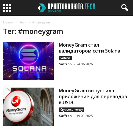
Главная
Теги
#moneygram
Тег: #moneygram
MoneyGram стал
валидатором сети Solana
Solana
Saffron
-
24.06.2026
MoneyGram выпустила
приложение для переводов
в USDC
Cryptocurrency
Saffron
-
19.09.2025