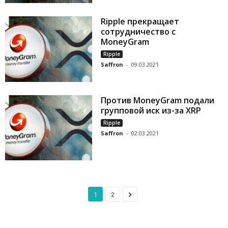
Ripple прекращает
сотрудничество с
MoneyGram
Ripple
Saffron
-
09.03.2021
Против MoneyGram подали
групповой иск из-за XRP
Ripple
Saffron
-
02.03.2021
1
2