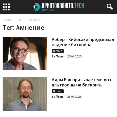
Главная
Теги
#мнение
Тег: #мнение
Роберт Кийосаки предсказал
падение биткоина
Bitcoin
Saffron
-
25.06.2025
Адам Бэк призывает менять
альткоины на биткоины
Bitcoin
Saffron
-
23.06.2025