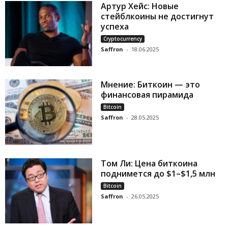
Артур Хейс: Новые
стейблкоины не достигнут
успеха
Cryptocurrency
Saffron
-
18.06.2025
Мнение: Биткоин — это
финансовая пирамида
Bitcoin
Saffron
-
28.05.2025
Том Ли: Цена биткоина
поднимется до $1–$1,5 млн
Bitcoin
Saffron
-
26.05.2025