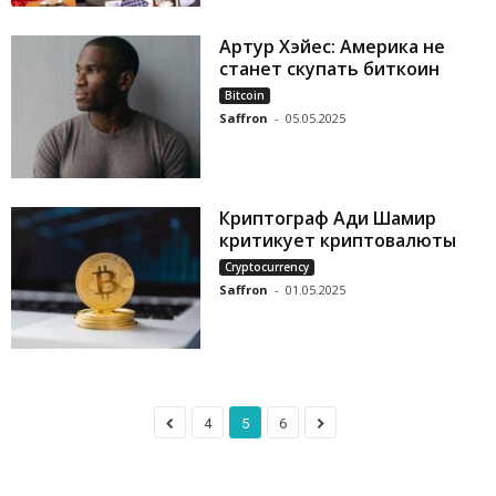
Артур Хэйес: Америка не
станет скупать биткоин
Bitcoin
Saffron
-
05.05.2025
Криптограф Ади Шамир
критикует криптовалюты
Cryptocurrency
Saffron
-
01.05.2025
4
5
6