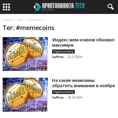
Главная
Теги
#memecoins
Тег: #memecoins
Индекс мем-коинов обновил
максимум
Cryptocurrency
Saffron
-
22.11.2024
На какие мемкоины
обратить внимание в ноябре
Cryptocurrency
Saffron
-
29.10.2024