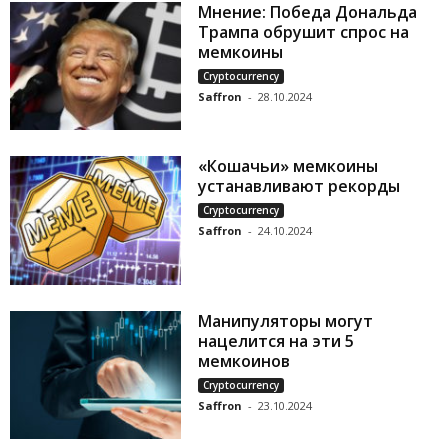
Мнение: Победа Дональда
Трампа обрушит спрос на
мемкоины
Cryptocurrency
Saffron
-
28.10.2024
«Кошачьи» мемкоины
устанавливают рекорды
Cryptocurrency
Saffron
-
24.10.2024
Манипуляторы могут
нацелится на эти 5
мемкоинов
Cryptocurrency
Saffron
-
23.10.2024