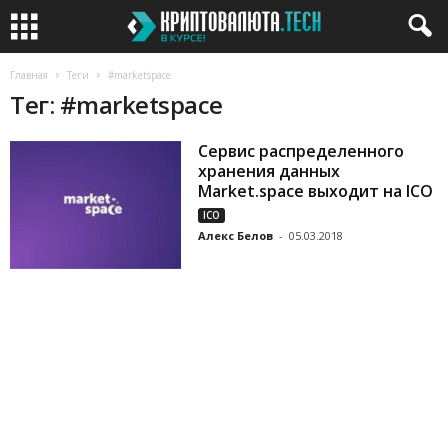
Главная
Теги
#marketspace
Тег: #marketspace
Сервис распределенного
хранения данных
Market.space выходит на ICO
ICO
Алекс Белов
-
05.03.2018