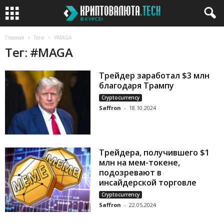
Главная
Теги
#MAGA
Тег: #MAGA
Трейдер заработал $3 млн
благодаря Трампу
Cryptocurrency
Saffron
-
18.10.2024
Трейдера, получившего $1
млн на мем-токене,
подозревают в
инсайдерской торговле
Cryptocurrency
Saffron
-
22.05.2024