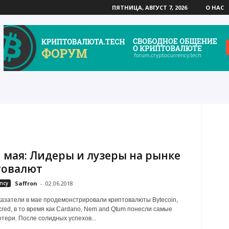
ПЯТНИЦА, АВГУСТ 7, 2026
О НАС
 мая: Лидеры и лузеры на рынке
товалют
ncy
Saffron
-
02.06.2018
азатели в мае продемонстрировали криптовалюты Bytecoin,
ecred, в то время как Cardano, Nem and Qtum понесли самые
тери. После солидных успехов...