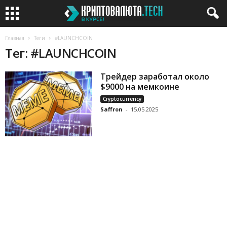
Главная
Теги
#LAUNCHCOIN
Тег: #LAUNCHCOIN
Трейдер заработал около
$9000 на мемкоине
Cryptocurrency
Saffron
-
15.05.2025