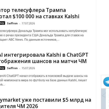
тор телесуфлера Трампа
тал $100 000 на ставках Kalshi
ncy
Saffron
-
17.07.2026
елесуфлера Дональда Трампа мог использовать непубличную
 о речах президента США Дональда Трампа для ставок на
общает ABC News. По данным источников,...
I интегрировала Kalshi в ChatGPT
тображения шансов на матчи ЧМ
ncy
Saffron
-
15.07.2026
enAI ChatGPT начал отображать в поисковой выдаче шансы на
ей чемпионата мира по футболу на базе данных Kalshi, пишет
k...
lymarket уже поставили $5 млрд на
ителя ЧМ 2026