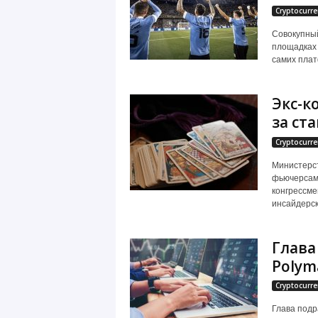
Cryptocurre
Совокупный
площадках 
самих платф
Экс-к
за ста
Cryptocurre
Министерст
фьючерсам
конгрессме
инсайдерско
Глава
Polym
Cryptocurre
Глава подр