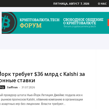
ПЯТНИЦА, АВГУСТ 7, 2026
О НАС
орк требует $36 млрд с Kalshi за
онные ставки
ncy
Saffron
-
31.07.2026
й прокурор штата Нью-Йорк Летиция Джеймс подала иск к
рынков прогнозов Kalshi, обвинив компанию в организации
 азартных игр без лицензии. Власти требуют...