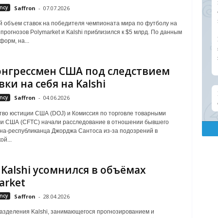
ncy
Saffron
-
07.07.2026
 объем ставок на победителя чемпионата мира по футболу на
прогнозов Polymarket и Kalshi приблизился к $5 млрд. По данным
орм, на...
онгрессмен США под следствием
вки на себя на Kalshi
ncy
Saffron
-
04.06.2026
во юстиции США (DOJ) и Комиссия по торговле товарными
и США (CFTC) начали расследование в отношении бывшего
на-республиканца Джорджа Сантоса из-за подозрений в
й...
 Kalshi усомнился в объёмах
arket
ncy
Saffron
-
28.04.2026
азделения Kalshi, занимающегося прогнозированием и