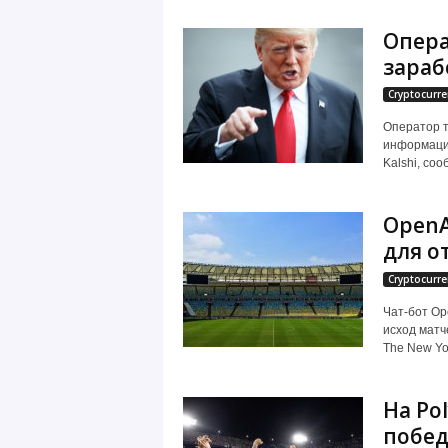
Опера
зарабо
Cryptocurre
Оператор т
информацию
Kalshi, со
OpenA
для о
Cryptocurre
Чат-бот Op
исход матч
The New Yor
На Po
побед