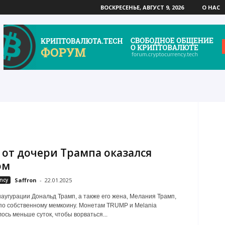
ВОСКРЕСЕНЬЕ, АВГУСТ 9, 2026
О НАС
 от дочери Трампа оказался
ом
ncy
Saffron
-
22.01.2025
аугурации Дональд Трамп, а также его жена, Мелания Трамп,
по собственному мемкоину. Монетам TRUMP и Melania
ось меньше суток, чтобы ворваться...