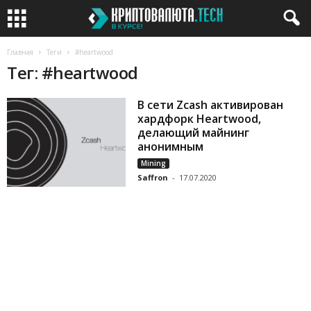
Главная
Теги
#heartwood
Тег: #heartwood
В сети Zcash активирован
хардфорк Heartwood,
делающий майнинг
анонимным
Mining
Saffron
-
17.07.2020