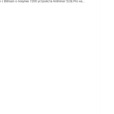
с Bitmain о покупке 7200 устройств Antminer S19j Pro на...