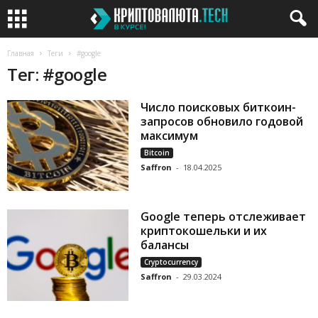
Главная
Теги
#google
Тег: #google
Число поисковых биткоин-
запросов обновило годовой
максимум
Bitcoin
Saffron
-
18.04.2025
Google теперь отслеживает
криптокошельки и их
балансы
Cryptocurrency
Saffron
-
29.03.2024