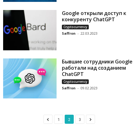
Google открыли доступ к
конкуренту ChatGPT
Cryptocurrency
Saffron
-
22.03.2023
Бывшие сотрудники Google
работали над созданием
ChatGPT
Cryptocurrency
Saffron
-
09.02.2023
1
2
3